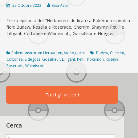
22 Ottobre 2023
Elisa Aster
Terzo episodio dell'”Herbarium” dedicato a Pokémon ispirati a
fiori: Budew, Roselia e Roserade, Cherrim, Shaymin Petilil e
Lilligant, Cottonee e Whimsicott, Gossifleur e Eldegoss.
Pokémonstrorum Herbarium
,
Videogiochi
Budew
,
Cherrim
,
Cottonee
,
Eldegoss
,
Gossifleur
,
Lilligant
,
Petlil
,
Pokémon
,
Roselia
,
Roserade
,
Whimiscott
Tutti gli articoli
Cerca