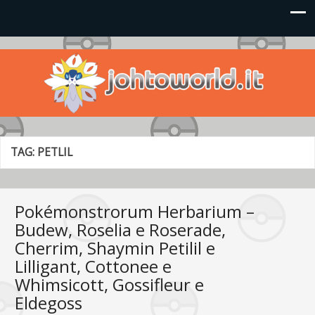
Johto World
Le novità più frizzanti dall'universo Pokémon e Nintendo
TAG:
PETLIL
Pokémonstrorum Herbarium –
Budew, Roselia e Roserade,
Cherrim, Shaymin Petilil e
Lilligant, Cottonee e
Whimsicott, Gossifleur e
Eldegoss