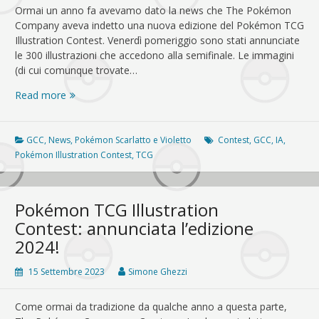
Ormai un anno fa avevamo dato la news che The Pokémon
Company aveva indetto una nuova edizione del Pokémon TCG
Illustration Contest. Venerdì pomeriggio sono stati annunciate
le 300 illustrazioni che accedono alla semifinale. Le immagini
(di cui comunque trovate…
Pokémon
Read more
TCG
Illustration
Contest
GCC
,
News
,
Pokémon Scarlatto e Violetto
Contest
,
GCC
,
IA
,
2024:
Pokémon Illustration Contest
,
TCG
ecco
i
semifinalisti,
Pokémon TCG Illustration
ma
Contest: annunciata l’edizione
c’è
2024!
qualche
intruso!
15 Settembre 2023
Simone Ghezzi
Come ormai da tradizione da qualche anno a questa parte,