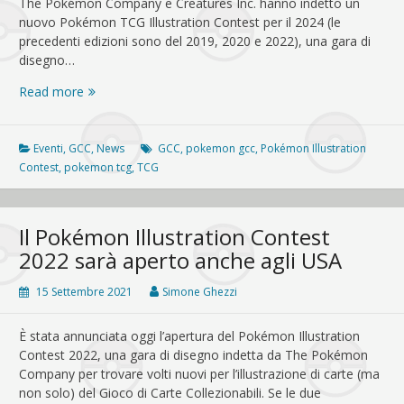
The Pokémon Company e Creatures Inc. hanno indetto un
nuovo Pokémon TCG Illustration Contest per il 2024 (le
precedenti edizioni sono del 2019, 2020 e 2022), una gara di
disegno…
Pokémon
Read more
TCG
Illustration
Contest:
Eventi
,
GCC
,
News
GCC
,
pokemon gcc
,
Pokémon Illustration
annunciata
Contest
,
pokemon tcg
,
TCG
l’edizione
2024!
Il Pokémon Illustration Contest
2022 sarà aperto anche agli USA
15 Settembre 2021
Simone Ghezzi
È stata annunciata oggi l’apertura del Pokémon Illustration
Contest 2022, una gara di disegno indetta da The Pokémon
Company per trovare volti nuovi per l’illustrazione di carte (ma
non solo) del Gioco di Carte Collezionabili. Se le due