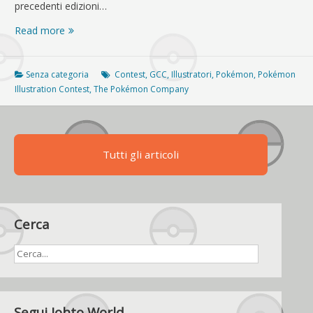
precedenti edizioni…
Il
Read more
Pokémon
Illustration
Contest
Senza categoria
Contest
,
GCC
,
Illustratori
,
Pokémon
,
Pokémon
2022
Illustration Contest
,
The Pokémon Company
sarà
aperto
anche
agli
Tutti gli articoli
USA
Cerca
Segui Johto World