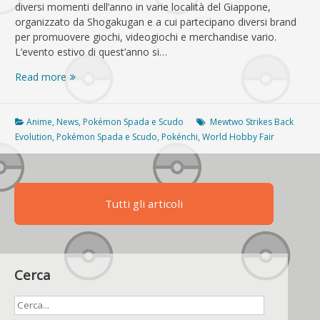
diversi momenti dell’anno in varie località del Giappone,
organizzato da Shogakugan e a cui partecipano diversi brand
per promuovere giochi, videogiochi e merchandise vario.
L’evento estivo di quest’anno si…
World
Read more
Hobby
Fair
2019:
Anime
,
News
,
Pokémon Spada e Scudo
Mewtwo Strikes Back
Pokémon
Evolution
,
Pokémon Spada e Scudo
,
Pokénchi
,
World Hobby Fair
presente
con
novità
su
Tutti gli articoli
film
e
giochi
Cerca