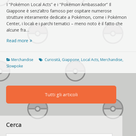
I “Pokémon Local Acts” e i “Pokémon Ambassador” Il
Giappone è senz’altro famoso per ospitare numerose
strutture interamente dedicate a Pokémon, come i Pokémon
Center, i locali e i parchi tematici – meno noto è il fatto che
alcune fra…
The
Read more
Pokémon
Company
per
Merchandise
Curiosità
,
Giappone
,
Local Acts
,
Merchandise
,
la
Slowpoke
promozione
del
turismo:
i
Tutti gli articoli
“Pokémon
Local
Acts”
–
Kagawa
Cerca
×
Slowpoke