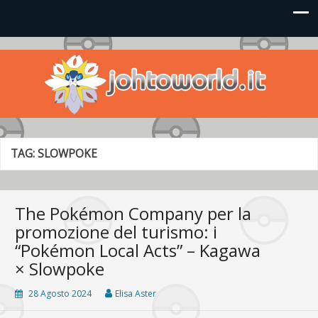
Johto World
Le novità più frizzanti dall'universo Pokémon e Nintendo
TAG:
SLOWPOKE
The Pokémon Company per la
promozione del turismo: i
“Pokémon Local Acts” – Kagawa
× Slowpoke
28 Agosto 2024
Elisa Aster