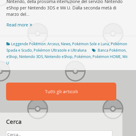
Nintendo, della prossima interruzione del servizio Nintendo
eShop per Nintendo 3DS e Wii U. Dalla seconda metà di
marzo del…
Cosa
Read more
succederà
senza
la
Leggende Pokémon: Arceus
,
News
,
Pokémon Sole e Luna
,
Pokémon
Banca
Spada e Scudo
,
Pokémon Ultrasole e Ultraluna
Banca Pokémon
,
Pokémon?
eShop
,
Nintendo 3DS
,
Nintendo eShop
,
Pokémon
,
Pokémon HOME
,
Wii
U
Tutti gli articoli
Cerca