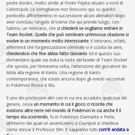
ponte dorato, molto simile al Ponte Pepita situato a nord di
Celestopoli. Le somiglianze non finiscono qui: su questo
ponticello affronteremo in successione alcuni allenatori dopo
aver concluso l’angolo di trama che qui prende luogo, con
l’ultimo, un Veterano, che
ci chiederà se vogliamo entrare in
Team Rocket.
Quella che può sembrare un’innocua citazione si
evolve in un momento molto interessante
: il Veterano, infatti,
affermerà che l’organizzazione criminale si è sciolta da anni,
chiedendosi che fine abbia fatto Giovanni
. Ed è questo suo
domandarsi quale sia stata la sorte del leader di Team Rocket
che sposta, per l’ennesima volta, l’attenzione del giocatore da
Alola alla regione di Kanto. Una regione di Kanto
contemporanea, che esiste ancora dopo gli eventi raccontati
in Pokémon Rosso e Blu.
E uno dei pochissimi altri casi in cui era accaduto qualcosa del
genere, ossia
un momento in cui il gioco ci ricorda che
esistono altre terre nel mondo di Pokémon in cui anche lì il
tempo sta scorrendo
, fu in Pokémon Diamante e Perla,
all’interno dei quali un avventuriero a Cuoripoli si chiedeva
come stesse il Professor Elm. E sappiamo tutti
com’è andata a