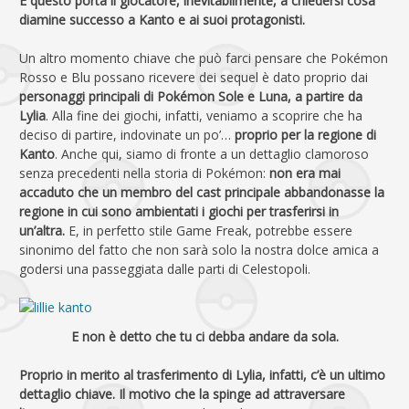
E questo porta il giocatore, inevitabilmente, a chiedersi cosa
diamine successo a Kanto e ai suoi protagonisti.
Un altro momento chiave che può farci pensare che Pokémon
Rosso e Blu possano ricevere dei sequel è dato proprio dai
personaggi principali di Pokémon Sole e Luna, a partire da
Lylia
. Alla fine dei giochi, infatti, veniamo a scoprire che ha
deciso di partire, indovinate un po’…
proprio per la regione di
Kanto
. Anche qui, siamo di fronte a un dettaglio clamoroso
senza precedenti nella storia di Pokémon:
non era mai
accaduto che un membro del cast principale abbandonasse la
regione in cui sono ambientati i giochi per trasferirsi in
un’altra.
E, in perfetto stile Game Freak, potrebbe essere
sinonimo del fatto che non sarà solo la nostra dolce amica a
godersi una passeggiata dalle parti di Celestopoli.
E non è detto che tu ci debba andare da sola.
Proprio in merito al trasferimento di Lylia, infatti, c’è un ultimo
dettaglio chiave.
Il motivo che la spinge ad attraversare