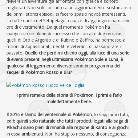
rivivere un’avventura già affrontata con grafica e sonoro
migliorati. Non solo: accanto a un aggiornamento sostanzioso
dei primi, storici episodi, si fecero spazio novità interessanti,
su tutte quella del Settipelago, capace di aggiungere parecchie
ore di divertimento. Da quel momento Pokémon ha
inaugurato un filone di successo che con altri due remake,
quelli di Oro e Argento e di Rubino e Zaffiro, ha permesso a
milioni di appassionati, neofiti e veterani, di riassaporare il
passato.
Quello che però mi chiedo oggi, alla luce di una serie
di eventi presenti negli ultimissimi Pokémon Sole e Luna, è
qualcosa di leggermente diverso: sono in programma dei
sequel di Pokémon Rosso e Blu?
I primi remake della storia di Pokémon. I primi a farlo
maledettamente bene.
Il 2016 è l’anno del ventennale di Pokémon
, lo sappiamo tutti,
ed è quindi solo naturale che tutti i prodotti legati alla saga di
Pikachu siano pieni di rimandi alla regione di Kanto e ai giochi
in essa ambientati
. Non ha stupito nessuno, di conseguenza,