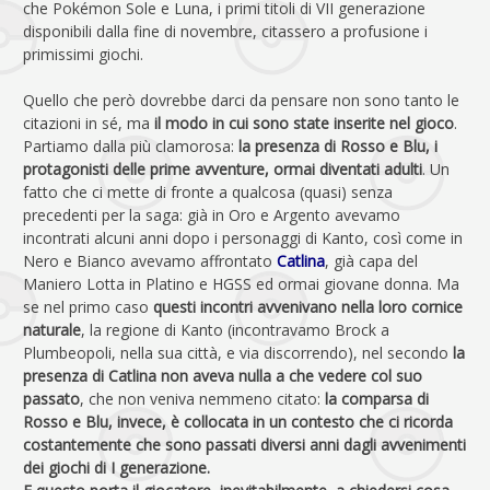
che Pokémon Sole e Luna, i primi titoli di VII generazione
disponibili dalla fine di novembre, citassero a profusione i
primissimi giochi.
Quello che però dovrebbe darci da pensare non sono tanto le
citazioni in sé, ma
il modo in cui sono state inserite nel gioco
.
Partiamo dalla più clamorosa:
la presenza di Rosso e Blu, i
protagonisti delle prime avventure, ormai diventati adulti
. Un
fatto che ci mette di fronte a qualcosa (quasi) senza
precedenti per la saga: già in Oro e Argento avevamo
incontrati alcuni anni dopo i personaggi di Kanto, così come in
Nero e Bianco avevamo affrontato
Catlina
, già capa del
Maniero Lotta in Platino e HGSS ed ormai giovane donna. Ma
se nel primo caso
questi incontri avvenivano nella loro cornice
naturale
, la regione di Kanto (incontravamo Brock a
Plumbeopoli, nella sua città, e via discorrendo), nel secondo
la
presenza di Catlina non aveva nulla a che vedere col suo
passato
, che non veniva nemmeno citato:
la comparsa di
Rosso e Blu, invece, è collocata in un contesto che ci ricorda
costantemente che sono passati diversi anni dagli avvenimenti
dei giochi di I generazione.