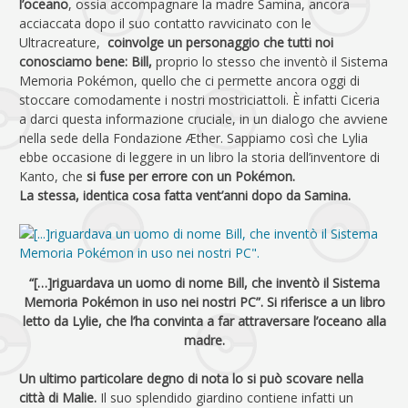
l’oceano
, ossia accompagnare la madre Samina, ancora
acciaccata dopo il suo contatto ravvicinato con le
Ultracreature,
coinvolge un personaggio che tutti noi
conosciamo bene: Bill,
proprio lo stesso che inventò il Sistema
Memoria Pokémon, quello che ci permette ancora oggi di
stoccare comodamente i nostri mostriciattoli. È infatti Ciceria
a darci questa informazione cruciale, in un dialogo che avviene
nella sede della Fondazione Æther. Sappiamo così che Lylia
ebbe occasione di leggere in un libro la storia dell’inventore di
Kanto, che
si fuse per errore con un Pokémon.
La stessa, identica cosa fatta vent’anni dopo da Samina.
“[…]riguardava un uomo di nome Bill, che inventò il Sistema
Memoria Pokémon in uso nei nostri PC”. Si riferisce a un libro
letto da Lylie, che l’ha convinta a far attraversare l’oceano alla
madre.
Un ultimo particolare degno di nota lo si può scovare nella
città di Malie.
Il suo splendido giardino contiene infatti un