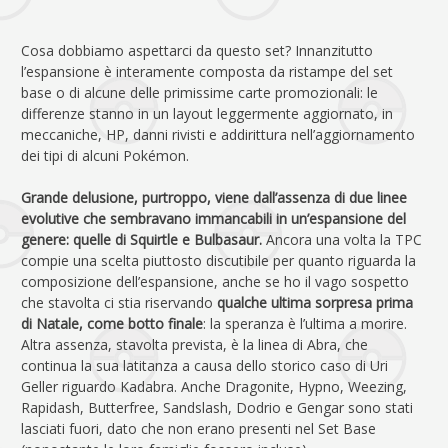
Cosa dobbiamo aspettarci da questo set? Innanzitutto
l’espansione è interamente composta da ristampe del set
base o di alcune delle primissime carte promozionali: le
differenze stanno in un layout leggermente aggiornato, in
meccaniche, HP, danni rivisti e addirittura nell’aggiornamento
dei tipi di alcuni Pokémon.
Grande delusione, purtroppo, viene dall’assenza di due linee
evolutive che sembravano immancabili in un’espansione del
genere: quelle di Squirtle e Bulbasaur.
Ancora una volta la TPC
compie una scelta piuttosto discutibile per quanto riguarda la
composizione dell’espansione, anche se ho il vago sospetto
che stavolta ci stia riservando
qualche ultima sorpresa prima
di Natale, come botto finale
: la speranza è l’ultima a morire.
Altra assenza, stavolta prevista, è la linea di Abra, che
continua la sua latitanza a causa dello storico caso di Uri
Geller riguardo Kadabra. Anche Dragonite, Hypno, Weezing,
Rapidash, Butterfree, Sandslash, Dodrio e Gengar sono stati
lasciati fuori, dato che non erano presenti nel Set Base