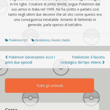
in tre righe. Creatore di Johto World, segue Pokémon dal
suo arrivo in Italia nel 1999. Ne ha scritto e parlato così
tanto negli ultimi due decenni che un sito come questo era
una conseguenza inevitabile. Amante di Nintendo in
generale, parla spesso di tutt’altro.
Pokémon GO
Evolutions
,
Hoenn
,
Kanto
Navigazione
Pokémon Generazioni: ecco i
Pokéstorie: il fascino
primi due episodi
nostalgico del tipo Veleno
articoli
Tutti gli articoli
Cerca