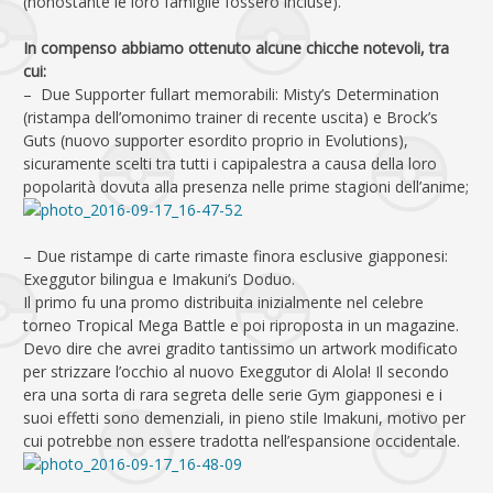
(nonostante le loro famiglie fossero incluse).
In compenso abbiamo ottenuto alcune chicche notevoli, tra
cui:
– Due Supporter fullart memorabili: Misty’s Determination
(ristampa dell’omonimo trainer di recente uscita) e Brock’s
Guts (nuovo supporter esordito proprio in Evolutions),
sicuramente scelti tra tutti i capipalestra a causa della loro
popolarità dovuta alla presenza nelle prime stagioni dell’anime;
– Due ristampe di carte rimaste finora esclusive giapponesi:
Exeggutor bilingua e Imakuni’s Doduo.
Il primo fu una promo distribuita inizialmente nel celebre
torneo Tropical Mega Battle e poi riproposta in un magazine.
Devo dire che avrei gradito tantissimo un artwork modificato
per strizzare l’occhio al nuovo Exeggutor di Alola! Il secondo
era una sorta di rara segreta delle serie Gym giapponesi e i
suoi effetti sono demenziali, in pieno stile Imakuni, motivo per
cui potrebbe non essere tradotta nell’espansione occidentale.