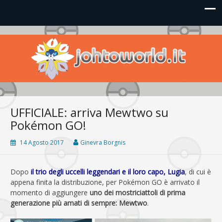
Johto World
Le novità più frizzanti dall'universo Pokémon e Nintendo
UFFICIALE: arriva Mewtwo su
Pokémon GO!
14 Agosto 2017
Ginevra Borgnis
Dopo
il trio degli uccelli leggendari e il loro capo, Lugia
, di cui è
appena finita la distribuzione, per Pokémon GO è arrivato il
momento di aggiungere
uno dei mostriciattoli di prima
generazione più amati di sempre: Mewtwo
.