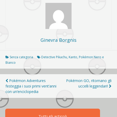
Ginevra Borgnis
Senza categoria
Detective Pikachu
,
Kanto
,
Pokémon Nero e
Bianco
Navigazione
Pokémon Adventures
Pokémon GO, ritornano gli
festeggia i suoi primi vent’anni
uccelli leggendari!
articoli
con un’enciclopedia
Tutti gli articoli