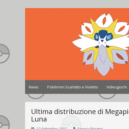
Skip
to
Johto World
Le novità più frizzanti dall'universo Pokémon e 
content
News
Pokémon Scarlatto e Violetto
Videogiochi
Ultima distribuzione di Megap
Luna
12 Settembre 2017
Ginevra Borgnis