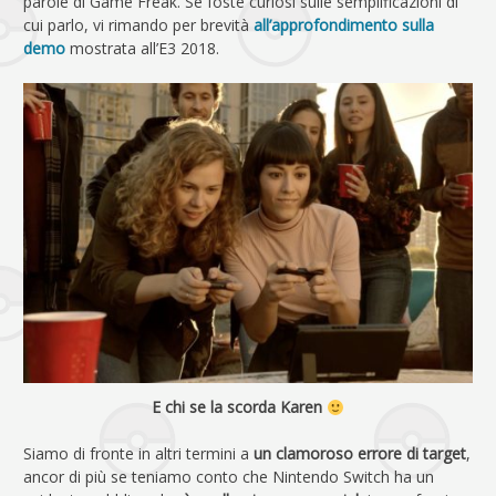
parole di Game Freak. Se foste curiosi sulle semplificazioni di
cui parlo, vi rimando per brevità
all’approfondimento sulla
demo
mostrata all’E3 2018.
E chi se la scorda Karen
Siamo di fronte in altri termini a
un clamoroso errore di target
,
ancor di più se teniamo conto che Nintendo Switch ha un