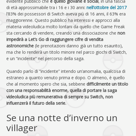
evidente pubblico che
è quello giovane e social
, in una fascia
di età approssimabile tra i 16 e i 30 anni:
nell’ottobre del 2017
l’83% dei possessori di Switch aveva più di 16 anni, il 63% era
maggiorenne. Questo pubblico ha interessi e approcci alla
materia videoludica molto lontani da quello che Game Freak
sta cercando di vendere, creando una dissociazione che
non
impedirà a Let’s Go di raggiungere cifre di vendita
astronomiche
(le prenotazioni danno già un tutto esaurito),
ma che lo renderà un titolo minore nel parco giochi di Switch,
e un “incidente” nel percorso della saga.
Quando parlo di “incidente” intendo un’anomalia, qualcosa di
estraneo a quanto venuto prima e dopo. O almeno, è quello
che al momento spero che sia, sebbene
difficilmente un titolo
con una responsabilità enorme, quella di portare la saga
videoludica più remunerativa di sempre su Switch, non
influenzerà il futuro della serie.
Se una notte d’inverno un
villager