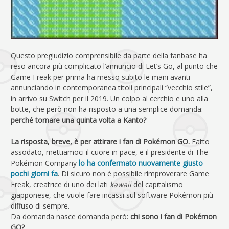
Questo pregiudizio comprensibile da parte della fanbase ha
reso ancora più complicato l’annuncio di Let’s Go, al punto che
Game Freak per prima ha messo subito le mani avanti
annunciando in contemporanea titoli principali “vecchio stile”,
in arrivo su Switch per il 2019. Un colpo al cerchio e uno alla
botte, che però non ha risposto a una semplice domanda:
perché tornare una quinta volta a Kanto?
La risposta, breve, è per attirare i fan di Pokémon GO.
Fatto
assodato, mettiamoci il cuore in pace, e il presidente di The
Pokémon Company
lo ha confermato nuovamente giusto
pochi giorni fa
. Di sicuro non è possibile rimproverare Game
Freak, creatrice di uno dei lati
kawaii
del capitalismo
giapponese, che vuole fare incassi sul software Pokémon più
diffuso di sempre.
Da domanda nasce domanda però:
chi sono i fan di Pokémon
GO?