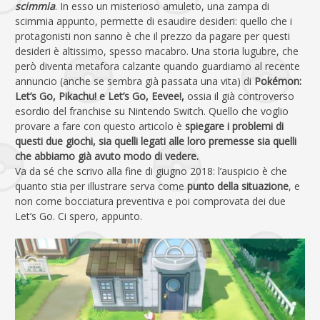
scimmia
. In esso un misterioso amuleto, una zampa di
scimmia appunto, permette di esaudire desideri: quello che i
protagonisti non sanno è che il prezzo da pagare per questi
desideri è altissimo, spesso macabro. Una storia lugubre, che
però diventa metafora calzante quando guardiamo al recente
annuncio (anche se sembra già passata una vita) di
Pokémon:
Let’s Go, Pikachu! e Let’s Go, Eevee!,
ossia il già controverso
esordio del franchise su Nintendo Switch. Quello che voglio
provare a fare con questo articolo è
spiegare i problemi di
questi due giochi, sia quelli legati alle loro premesse sia quelli
che abbiamo già avuto modo di vedere.
Va da sé che scrivo alla fine di giugno 2018: l’auspicio è che
quanto stia per illustrare serva come
punto della situazione
, e
non come bocciatura preventiva e poi comprovata dei due
Let’s Go. Ci spero, appunto.