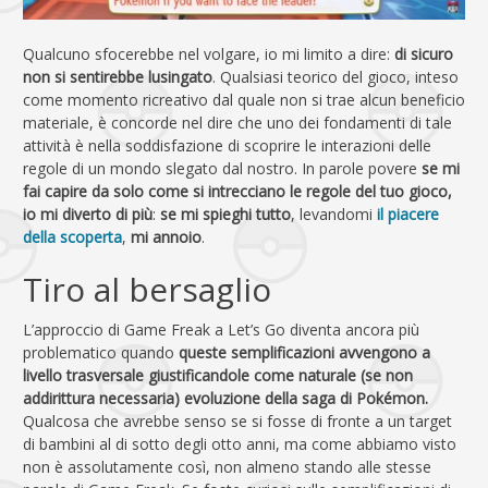
Qualcuno sfocerebbe nel volgare, io mi limito a dire:
di sicuro
non si sentirebbe lusingato
. Qualsiasi teorico del gioco, inteso
come momento ricreativo dal quale non si trae alcun beneficio
materiale, è concorde nel dire che uno dei fondamenti di tale
attività è nella soddisfazione di scoprire le interazioni delle
regole di un mondo slegato dal nostro. In parole povere
se mi
fai capire da solo come si intrecciano le regole del tuo gioco,
io mi diverto di più
:
se mi spieghi tutto
, levandomi
il piacere
della scoperta
,
mi annoio
.
Tiro al bersaglio
L’approccio di Game Freak a Let’s Go diventa ancora più
problematico quando
queste semplificazioni avvengono a
livello trasversale giustificandole come naturale (se non
addirittura necessaria) evoluzione della saga di Pokémon.
Qualcosa che avrebbe senso se si fosse di fronte a un target
di bambini al di sotto degli otto anni, ma come abbiamo visto
non è assolutamente così, non almeno stando alle stesse