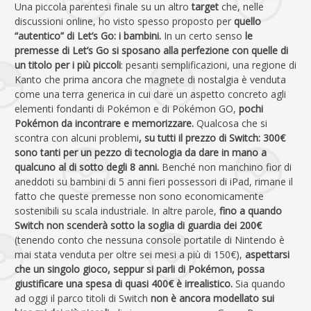
Una piccola parentesi finale su un altro
target
che, nelle
discussioni online, ho visto spesso proposto per
quello
“autentico” di Let’s Go: i bambini.
In un certo senso
le
premesse di Let’s Go si sposano alla perfezione con quelle di
un titolo per i più piccoli
: pesanti semplificazioni, una regione di
Kanto che prima ancora che magnete di nostalgia è venduta
come una terra generica in cui dare un aspetto concreto agli
elementi fondanti di Pokémon e di Pokémon GO,
pochi
Pokémon da incontrare e memorizzare.
Qualcosa che si
scontra con alcuni problemi
, su tutti il prezzo di Switch: 300€
sono tanti per un pezzo di tecnologia da dare in mano a
qualcuno al di sotto degli 8 anni.
Benché non manchino fior di
aneddoti su bambini di 5 anni fieri possessori di iPad, rimane il
fatto che queste premesse non sono economicamente
sostenibili su scala industriale. In altre parole,
fino a quando
Switch non scenderà sotto la soglia di guardia dei 200€
(tenendo conto che nessuna console portatile di Nintendo è
mai stata venduta per oltre sei mesi a più di 150€),
aspettarsi
che un singolo gioco, seppur si parli di Pokémon, possa
giustificare una spesa di quasi 400€ è irrealistico.
Sia quando
ad oggi il parco titoli di Switch
non
è ancora modellato sui