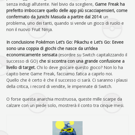
senza indugi all’utente. Nel bivio da scegliere,
Game Freak ha
preferito imboccare quello delle app più scacciapensieri, come
confermato da Junichi Masuda a partire dal 2014
: un
problema, uno dei tanti, quando si vende un gioco di ruolo e
non il nuovo Fruit Ninja.
In conclusione Pokémon Let’s Go: Pikachu e Let’s Go: Eevee
sono una coppia di giochi che nasce da un’idea
economicamente sensata
(esordire su Switch capitalizzando il
successo di GO)
che si scontra con una grande confusione a
livello di target.
Chi lo deve giocare questo gioco? Non lo ha
capito bene Game Freak, facciamo fatica a capirlo noi.
Quello che è certo è che il successo ci sarà. Ci saranno i plausi
della critica, i record di vendite, le impennate di Switch.
O forse questa anarchia mostruosa, queste mille scarpe da
calzare con un piede solo, mostrerà il conto tra cinque mesi.