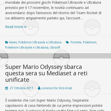
mondiale dei prossimi giochi Pokémon Ultrasole e Ultraluna
previsto per il 17 novembre, le novità continuano ad
avvicendarsi: dopo l’annuncio del ritorno del Team Rocket di
cui abbiamo ampiamente parlato qui, l’account…
Grosse
Read more
novità
in
arrivo
News
,
Pokémon Ultrasole e Ultraluna
Fortnite
,
Pokémon
,
il
Pokémon Ultrasole e Ultraluna
,
Ubisoft
2
novembre
per
Super Mario Odyssey sbarca
Pokémon
questa sera su Mediaset a reti
Ultrasole
unificate
e
Ultraluna
27 Ottobre 2017
Lorenzo De Vizzi Arati
È evidente che con Super Mario Odyssey, l’aspirante
capolavoro di casa Nintendo (le cui prime impressioni potete
leggere qui), il colosso di Kyoto voglia fare sul serio. Non solo