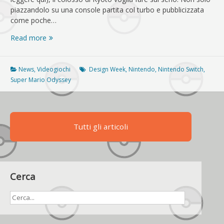
piazzandolo su una console partita col turbo e pubblicizzata
come poche…
Super
Read more
Mario
Odyssey
sbarca
News
,
Videogiochi
Design Week
,
Nintendo
,
Nintendo Switch
,
questa
Super Mario Odyssey
sera
su
Mediaset
a
Tutti gli articoli
reti
unificate
Cerca