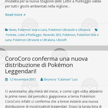
modalità per la nuova Stagione delle Lotte a Punteggio valida
per tutti i giochi ambientati nella regione…
Inizia
Read more
la
Stagione
7
News
,
Pokémon Sole e Luna
,
Pokémon Ultrasole e Ultraluna
delle
Fortnite
,
Lotte a Punteggio
,
Ninendo 3DS
,
Pokémon
,
Pokémon Sole e
Lotte
Luna
,
Pokémon Ultrasole e Ultraluna
,
Ubisoft
a
Punteggio
ad
CoroCoro conferma una nuova
Alola!
distribuzione di Pokémon
Leggendari!
12 Novembre 2017
Eleonora "Calamari" Luci
Ci avviciniamo alla metà del mese, e come ogni volta abbiamo
le prime news dal periodico giapponese a tema Pokémon:
CoroCoro infatti ci conferma che a breve inizierà una nuova
distribuzione di mostriciattoli leggendari. Dopo la lunga lista di