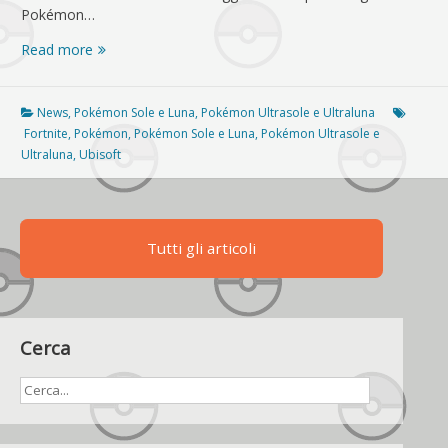
Pokémon…
CoroCoro
Read more
conferma
una
nuova
News
,
Pokémon Sole e Luna
,
Pokémon Ultrasole e Ultraluna
distribuzione
Fortnite
,
Pokémon
,
Pokémon Sole e Luna
,
Pokémon Ultrasole e
di
Ultraluna
,
Ubisoft
Pokémon
Leggendari!
Tutti gli articoli
Cerca