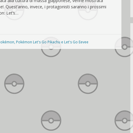
icata alla cultura di massa giapponese, venne mostrata
. Quest’anno, invece, i protagonisti saranno i prossimi
on: Let’s…
Pokémon
,
Pokémon Let's Go Pikachu e Let's Go Eevee