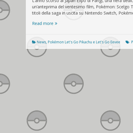
L’anno scorso al Japan Expo di Parigi, una fiera ded
un’anteprima del ventesimo film, Pokémon: Scelgo Te!
titoli della saga in uscita su Nintendo Switch, Pokém
Pokémon:
Read more
Let’s
Go,
Pikachu!
News
,
Pokémon Let's Go Pikachu e Let's Go Eevee
e
Let’s
Go,
Eevee!
saranno
al
Japan
Expo
di
Parigi