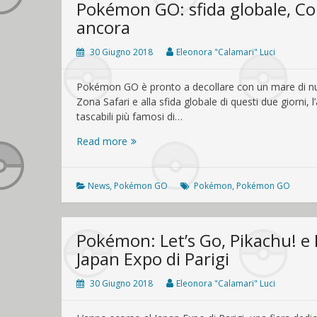
Pokémon GO: sfida globale, C
ancora
30 Giugno 2018
Eleonora "Calamari" Luci
Pokémon GO è pronto a decollare con un mare di nuov
Zona Safari e alla sfida globale di questi due giorni, 
tascabili più famosi di…
Pokémon
Read more
GO:
sfida
globale,
News
,
Pokémon GO
Pokémon
,
Pokémon GO
Community
Day
e
Pokémon: Let’s Go, Pikachu! e 
molto
Japan Expo di Parigi
altro
ancora
30 Giugno 2018
Eleonora "Calamari" Luci