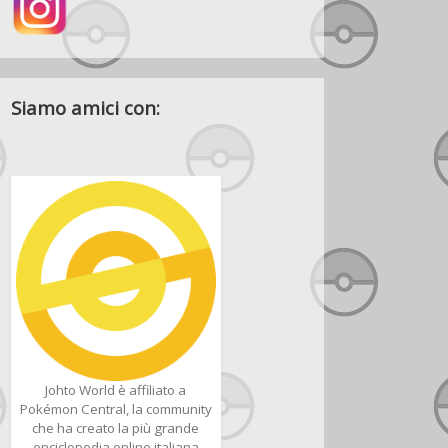
Siamo amici con:
Johto World è affiliato a
Pokémon Central, la community
che ha creato la più grande
enciclopedia online italiana