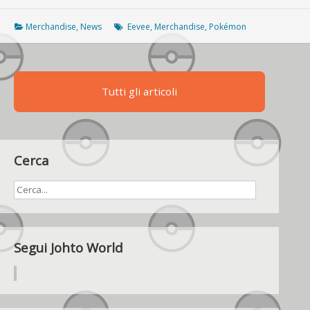
set
di
Merchandise
,
News
Eevee
,
Merchandise
,
Pokémon
ciondoli
a
tema
Eevee
Tutti gli articoli
(forse)
nasconde
qualcosa
Cerca
Segui Johto World