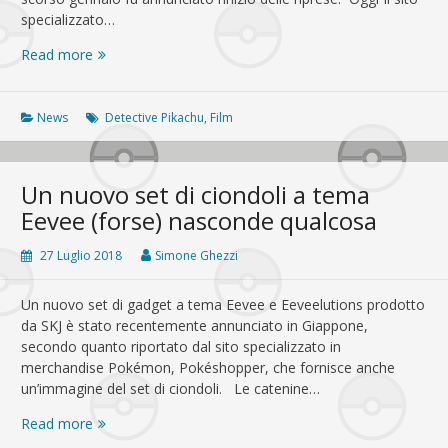
specializzato…
Il
Read more
film
Detective
Pikachu
News
Detective Pikachu
,
Film
cambia
casa
distributrice
Un nuovo set di ciondoli a tema
e
Eevee (forse) nasconde qualcosa
passa
a
27 Luglio 2018
Simone Ghezzi
Warner
Bros.
Un nuovo set di gadget a tema Eevee e Eeveelutions prodotto
da SKJ è stato recentemente annunciato in Giappone,
secondo quanto riportato dal sito specializzato in
merchandise Pokémon, Pokéshopper, che fornisce anche
un’immagine del set di ciondoli. Le catenine…
Un
Read more
nuovo