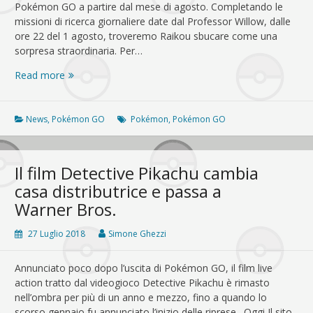
Pokémon GO a partire dal mese di agosto. Completando le
missioni di ricerca giornaliere date dal Professor Willow, dalle
ore 22 del 1 agosto, troveremo Raikou sbucare come una
sorpresa straordinaria. Per…
Raikou
Read more
e
i
Pokémon
News
,
Pokémon GO
Pokémon
,
Pokémon GO
di
Johto
protagonisti
Il film Detective Pikachu cambia
ad
casa distributrice e passa a
agosto
Warner Bros.
in
Pokémon
27 Luglio 2018
Simone Ghezzi
GO
Annunciato poco dopo l’uscita di Pokémon GO, il film live
action tratto dal videogioco Detective Pikachu è rimasto
nell’ombra per più di un anno e mezzo, fino a quando lo
scorso gennaio fu annunciato l’inizio delle riprese. Oggi Il sito