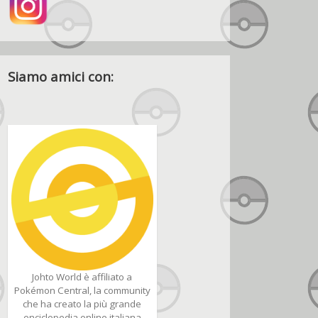
Siamo amici con:
Johto World è affiliato a
Pokémon Central, la community
che ha creato la più grande
enciclopedia online italiana