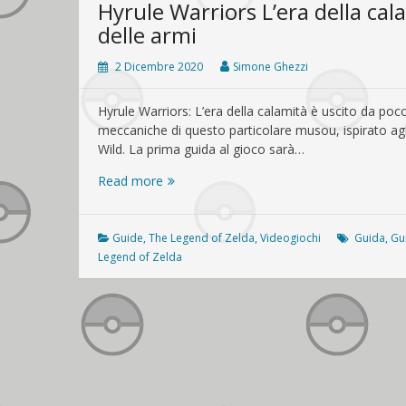
Hyrule Warriors L’era della cal
delle armi
2 Dicembre 2020
Simone Ghezzi
Hyrule Warriors: L’era della calamità è uscito da po
meccaniche di questo particolare musou, ispirato ag
Wild. La prima guida al gioco sarà…
Hyrule
Read more
Warriors
L’era
della
Guide
,
The Legend of Zelda
,
Videogiochi
Guida
,
Gu
calamità:
Legend of Zelda
guida
alla
fusione
delle
armi