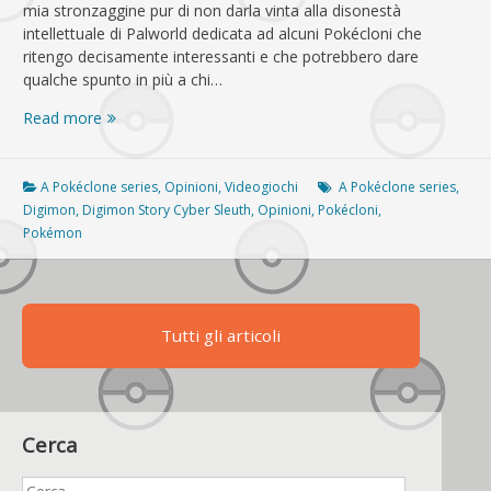
mia stronzaggine pur di non darla vinta alla disonestà
intellettuale di Palworld dedicata ad alcuni Pokécloni che
ritengo decisamente interessanti e che potrebbero dare
qualche spunto in più a chi…
A
Read more
Pokéclone
series
–
A Pokéclone series
,
Opinioni
,
Videogiochi
A Pokéclone series
,
Digimon
Digimon
,
Digimon Story Cyber Sleuth
,
Opinioni
,
Pokécloni
,
Story
Pokémon
Cyber
Sleuth:
così
familiare,
Tutti gli articoli
così
diverso
Cerca