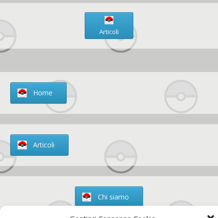
Articoli
Home
Articoli
Chi siamo