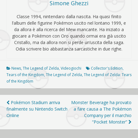
Simone Ghezzi
Classe 1994, nintendaro dalla nascita. Ha quasi finito
l’album delle figurine Pokémon uscito nel lontano 1999, e
da allora è alla ricerca del Mew mancante. Ha iniziato a
giocare a Pokémon con Oro quando ormai era già uscito
Cristallo, ma da allora non si perde un’uscita della saga.
Odia scrivere bio abbastanza sarcastiche in due righe.
News
,
The Legend of Zelda
,
Videogiochi
Collector's Edition
,
Tears of the Kingdom
,
The Legend of Zelda
,
The Legend of Zelda: Tears
of the Kingdom
Navigazione
Pokémon Stadium arriva
Monster Beverage ha provato
finalmente su Nintendo Switch
a fare causa a The Pokémon
articoli
Online
Company per il marchio
“Pocket Monster”