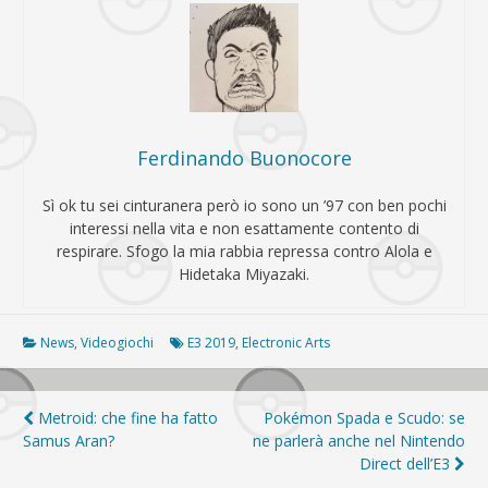
Ferdinando Buonocore
Sì ok tu sei cinturanera però io sono un ’97 con ben pochi
interessi nella vita e non esattamente contento di
respirare. Sfogo la mia rabbia repressa contro Alola e
Hidetaka Miyazaki.
News
,
Videogiochi
E3 2019
,
Electronic Arts
Navigazione
Metroid: che fine ha fatto
Pokémon Spada e Scudo: se
Samus Aran?
ne parlerà anche nel Nintendo
articoli
Direct dell’E3