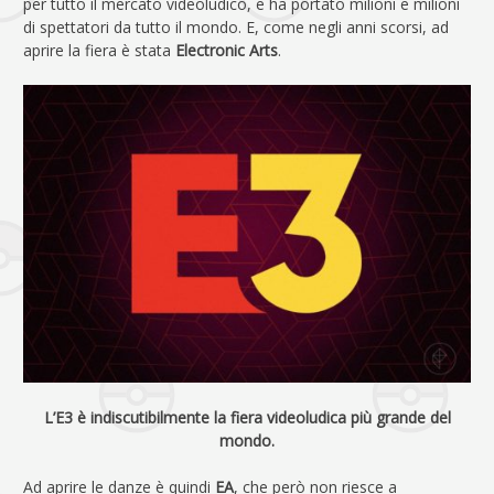
per tutto il mercato videoludico, e ha portato milioni e milioni
di spettatori da tutto il mondo. E, come negli anni scorsi, ad
aprire la fiera è stata
Electronic Arts
.
L’E3 è indiscutibilmente la fiera videoludica più grande del
mondo.
Ad aprire le danze è quindi
EA
, che però non riesce a