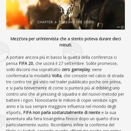
Mezz’ora per un’intervista che a stento poteva durare dieci
minuti.
A portare ancora più in basso la qualità della conferenza ci
pensa
FIFA 20
, che uscirà il 27 settembre. Solite promesse,
soliti discorsi ma soprattutto
zero gameplay
; viene
confermata la modalità
Volta
, che consiste nel calcio di strada
tre contro tre già visto nel trailer pubblicato poche ore prima,
e si parla brevemente di come si punterà più al dribbling uno
contro uno che al pressing di squadra e del nuovo metodo per
battere i rigori. Nonostante le milioni di copie vendute ogni
anno e la sua sempre maggiore influenza nel mondo degli
eSports,
FIFA non parla sostanzialmente di niente
e la sua
avventura alla fiera losangelina finisce dopo un quarto d’ora
particolarmente vuoto. Ricordiamo infine la conferma del
titolo su Switch, secondo quanto affermato poche ore prima