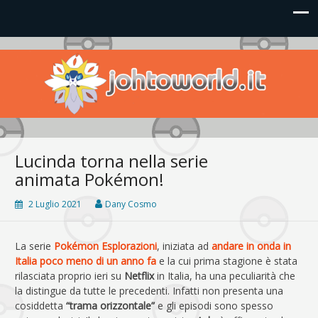
Johto World
Le novità più frizzanti dall'universo Pokémon e Nintendo
Lucinda torna nella serie
animata Pokémon!
2 Luglio 2021
Dany Cosmo
La serie
Pokémon Esplorazioni
, iniziata ad
andare in onda in
Italia poco meno di un anno fa
e la cui prima stagione è stata
rilasciata proprio ieri su
Netflix
in Italia, ha una peculiarità che
la distingue da tutte le precedenti. Infatti non presenta una
cosiddetta
“trama orizzontale”
e gli episodi sono spesso