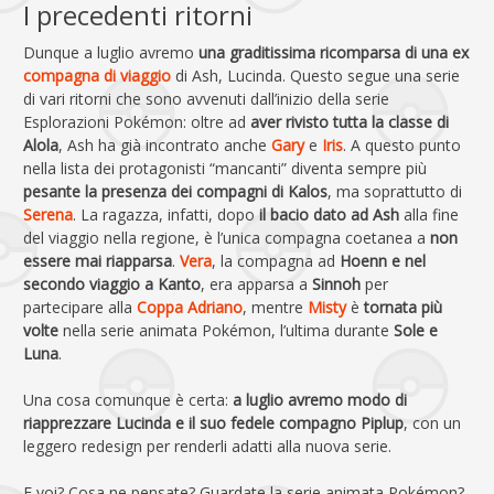
I precedenti ritorni
Dunque a luglio avremo
una graditissima ricomparsa di una ex
compagna di viaggio
di Ash, Lucinda. Questo segue una serie
di vari ritorni che sono avvenuti dall’inizio della serie
Esplorazioni Pokémon: oltre ad
aver rivisto tutta la classe di
Alola
, Ash ha già incontrato anche
Gary
e
Iris
. A questo punto
nella lista dei protagonisti “mancanti” diventa sempre più
pesante la presenza dei
compagni di Kalos
, ma soprattutto di
Serena
. La ragazza, infatti, dopo
il bacio dato ad Ash
alla fine
del viaggio nella regione, è l’unica compagna coetanea a
non
essere mai riapparsa
.
Vera
, la compagna ad
Hoenn e nel
secondo viaggio a Kanto
, era apparsa a
Sinnoh
per
partecipare alla
Coppa Adriano
, mentre
Misty
è
tornata più
volte
nella serie animata Pokémon, l’ultima durante
Sole e
Luna
.
Una cosa comunque è certa:
a luglio avremo modo di
riapprezzare Lucinda e il suo fedele compagno
Piplup
, con un
leggero redesign per renderli adatti alla nuova serie.
E voi? Cosa ne pensate? Guardate la serie animata Pokémon?