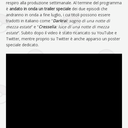
respiro alla produzione settimanale. Al termine del programma
è
andato in onda un trailer speciale
dei due episodi che
andranno in onda a fine luglio, i cui titoli possono essere
tradotti in italiano come “
Darkrai
: sogno di una notte di
mezza estate
” e “
Cresselia
: luce di una notte di mezza
estate
“. Subito dopo il video è stato ricaricato su YouTube e
Twitter, mentre proprio su Twitter è anche apparso un poster
speciale dedicato.