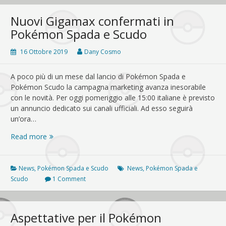
finale
di
Nuovi Gigamax confermati in
Sun
Pokémon Spada e Scudo
&
Moon:
16 Ottobre 2019
Dany Cosmo
la
maturità
A poco più di un mese dal lancio di Pokémon Spada e
di
Pokémon Scudo la campagna marketing avanza inesorabile
Ash
con le novità. Per oggi pomeriggio alle 15:00 italiane è previsto
un annuncio dedicato sui canali ufficiali. Ad esso seguirà
un’ora…
Nuovi
Read more
Gigamax
confermati
in
News
,
Pokémon Spada e Scudo
News
,
Pokémon Spada e
Pokémon
Scudo
1 Comment
Spada
e
Scudo
Aspettative per il Pokémon