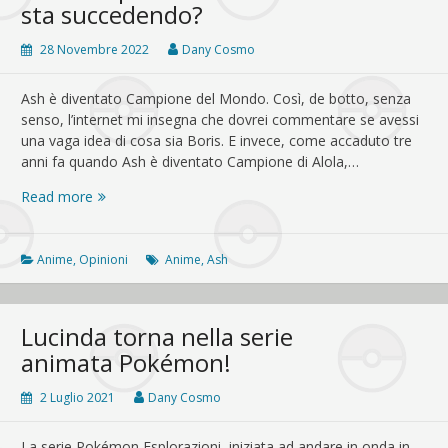
sta succedendo?
28 Novembre 2022
Dany Cosmo
Ash è diventato Campione del Mondo. Così, de botto, senza
senso, l’internet mi insegna che dovrei commentare se avessi
una vaga idea di cosa sia Boris. E invece, come accaduto tre
anni fa quando Ash è diventato Campione di Alola,…
Ash
Read more
Campione
del
Mondo:
Anime
,
Opinioni
Anime
,
Ash
cosa
sta
succedendo?
Lucinda torna nella serie
animata Pokémon!
2 Luglio 2021
Dany Cosmo
La serie Pokémon Esplorazioni, iniziata ad andare in onda in