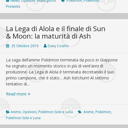
24
News
,
Opinioni
,
Videogiochi
Pokémon
,
Pokémon
giugno:
Presents
cosa
aspettarsi
La Lega di Alola e il finale di Sun
& Moon: la maturità di Ash
25 Ottobre 2019
Dany Cosmo
La saga dell’anime Pokémon terminata da poco in Giappone
ha segnato un momento storico in più di vent’anni di
produzione. La Lega di Alola è terminata decretando il suo
primo campione, che è stato… Ash Ketchum! Al settimo
tentativo di…
La
Read more
Lega
di
Alola
Anime
,
Opinioni
,
Pokémon Sole e Luna
Anime
,
Pokémon
,
e
Pokémon Sole e Luna
il