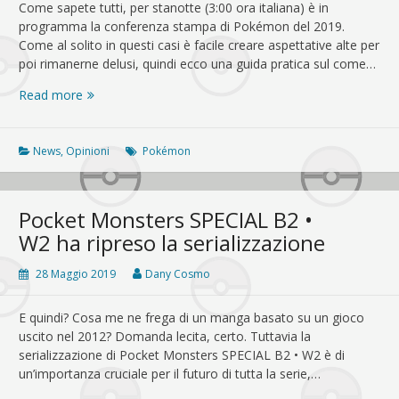
Come sapete tutti, per stanotte (3:00 ora italiana) è in
programma la conferenza stampa di Pokémon del 2019.
Come al solito in questi casi è facile creare aspettative alte per
poi rimanerne delusi, quindi ecco una guida pratica sul come…
Conferenza
Read more
di
Pokémon
stanotte:
News
,
Opinioni
Pokémon
cosa
aspettarsi?
Pocket Monsters SPECIAL B2 •
W2 ha ripreso la serializzazione
28 Maggio 2019
Dany Cosmo
E quindi? Cosa me ne frega di un manga basato su un gioco
uscito nel 2012? Domanda lecita, certo. Tuttavia la
serializzazione di Pocket Monsters SPECIAL B2 • W2 è di
un’importanza cruciale per il futuro di tutta la serie,…