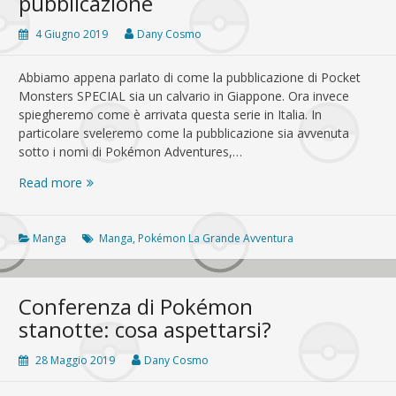
pubblicazione
4 Giugno 2019
Dany Cosmo
Abbiamo appena parlato di come la pubblicazione di Pocket
Monsters SPECIAL sia un calvario in Giappone. Ora invece
spiegheremo come è arrivata questa serie in Italia. In
particolare sveleremo come la pubblicazione sia avvenuta
sotto i nomi di Pokémon Adventures,…
Pokémon:
Read more
La
Grande
Avventura
Manga
Manga
,
Pokémon La Grande Avventura
–
dove
l’Avventura
Conferenza di Pokémon
è
stanotte: cosa aspettarsi?
la
pubblicazione
28 Maggio 2019
Dany Cosmo