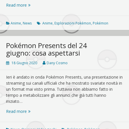
Esplorazioni
Read more
Pokémon:
svelata
la
Anime
,
News
Anime
,
Esplorazioni Pokémon
,
Pokémon
data
di
uscita
Pokémon Presents del 24
giugno: cosa aspettarsi
18 Giugno 2020
Dany Cosmo
Ieri è andato in onda Pokémon Presents, una presentazione in
streaming sui canali ufficiali che ha mostrato svariate novità in
un format mai visto prima. Tuttavia non abbiamo fatto in
tempo a metabolizzare gli annunci che già tutti hanno
iniziato…
Pokémon
Read more
Presents
del