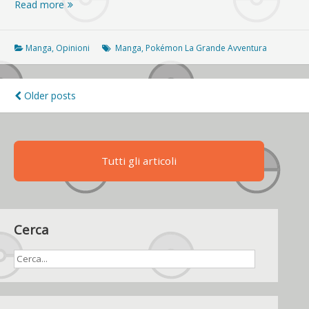
Pocket
Read more
Monsters
SPECIAL
B2
Manga
,
Opinioni
Manga
,
Pokémon La Grande Avventura
•
W2
ha
Navigazione
Older posts
ripreso
articoli
la
serializzazione
Tutti gli articoli
Cerca