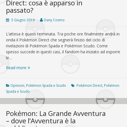
Direct: cosa è apparso in
passato?
5 Giugno 2019
Dany Cosmo
L’attesa è quasti terminata. Tra poche ore finalmente andrà in
onda il Pokémon Direct che segnerà l’inizio del ciclo di
rivelazioni di Pokémon Spada e Pokémon Scudo. Come
spesso succede in questi casi, il fandom ha iniziato ad esporre
le…
Aspettative
Read more
per
il
Pokémon
Opinioni
,
Pokémon Spada e Scudo
Pokémon Direct
,
Pokémon
Direct:
Spada e Scudo
cosa
è
apparso
Pokémon: La Grande Avventura
in
– dove l’Avventura è la
passato?