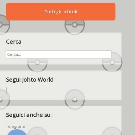
ha
ripreso
Tutti gli articoli
la
serializzazione
Cerca
Segui Johto World
Seguici anche su:
Telegram: