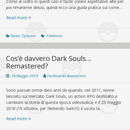
Come al solito in questi casi è facile creare aspettative alte per
poi rimanerne delusi, quindi ecco una guida pratica sul come…
Conferenza
Read more
di
Pokémon
stanotte:
News
,
Opinioni
Pokémon
cosa
aspettarsi?
Cos’è davvero Dark Souls…
Remastered?
28 Maggio 2019
Ferdinando Buonocore
Sono passati ormai dieci anni da quando, nel 2011, venne
lanciato sul mercato Dark Souls, un action RPG destinato a
cambiare la storia di questa epoca videoludica; e il 25 maggio
2018 (19 ottobre, per Nintendo Switch) è uscita la…
Cos’è
Read more
davvero