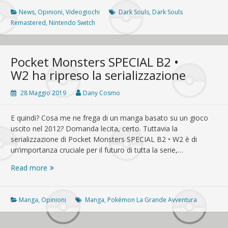
Dark
Souls…
News
,
Opinioni
,
Videogiochi
Dark Souls
,
Dark Souls
Remastered?
Remastered
,
Nintendo Switch
Pocket Monsters SPECIAL B2 •
W2 ha ripreso la serializzazione
28 Maggio 2019
Dany Cosmo
E quindi? Cosa me ne frega di un manga basato su un gioco
uscito nel 2012? Domanda lecita, certo. Tuttavia la
serializzazione di Pocket Monsters SPECIAL B2 • W2 è di
un’importanza cruciale per il futuro di tutta la serie,…
Pocket
Read more
Monsters
SPECIAL
B2
Manga
,
Opinioni
Manga
,
Pokémon La Grande Avventura
•
W2