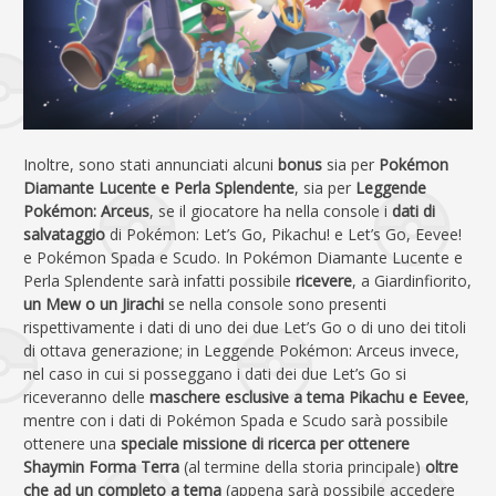
Inoltre, sono stati annunciati alcuni
bonus
sia per
Pokémon
Diamante Lucente e Perla Splendente
, sia per
Leggende
Pokémon: Arceus
, se il giocatore ha nella console i
dati di
salvataggio
di Pokémon: Let’s Go, Pikachu! e Let’s Go, Eevee!
e Pokémon Spada e Scudo. In Pokémon Diamante Lucente e
Perla Splendente sarà infatti possibile
ricevere
, a Giardinfiorito,
un Mew o un Jirachi
se nella console sono presenti
rispettivamente i dati di uno dei due Let’s Go o di uno dei titoli
di ottava generazione; in Leggende Pokémon: Arceus invece,
nel caso in cui si posseggano i dati dei due Let’s Go si
riceveranno delle
maschere esclusive a tema Pikachu e Eevee
,
mentre con i dati di Pokémon Spada e Scudo sarà possibile
ottenere una
speciale missione di ricerca per ottenere
Shaymin Forma Terra
(al termine della storia principale)
oltre
che ad un completo a tema
(appena sarà possibile accedere