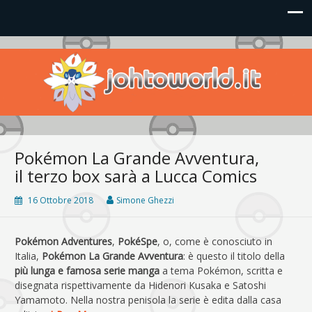
Johto World
Le novità più frizzanti dall'universo Pokémon e Nintendo
Pokémon La Grande Avventura,
il terzo box sarà a Lucca Comics
16 Ottobre 2018
Simone Ghezzi
Pokémon Adventures
,
PokéSpe
, o, come è conosciuto in
Italia,
Pokémon La Grande Avventura
: è questo il titolo della
più lunga e famosa serie manga
a tema Pokémon, scritta e
disegnata rispettivamente da Hidenori Kusaka e Satoshi
Yamamoto. Nella nostra penisola la serie è edita dalla casa