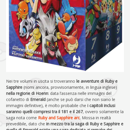
Nei tre volumi in uscita si troveranno
le avventure di Ruby e
Sapphire
(nomi ancora, provvisoriamente, in lingua inglese)
nella regione di Hoenn
: data l’assenza nelle immagini del
cofanetto di
Emerald
(anche se può darsi che non siano le
immagini definitive), è molto probabile che
i capitoli inclusi
saranno quelli compresi tra il 181 e il 267
, ovvero solamente la
saga nota come
Ruby and Sapphire arc
. Mossa in realtà
prevedibile, dato che
in mezzo tra la saga di Ruby e Sapphire e
quella di Emerald esiste una saga dedicata ai remake dei