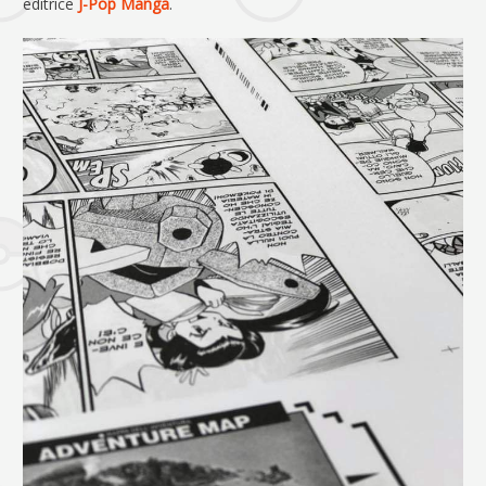
editrice
J-Pop Manga
.