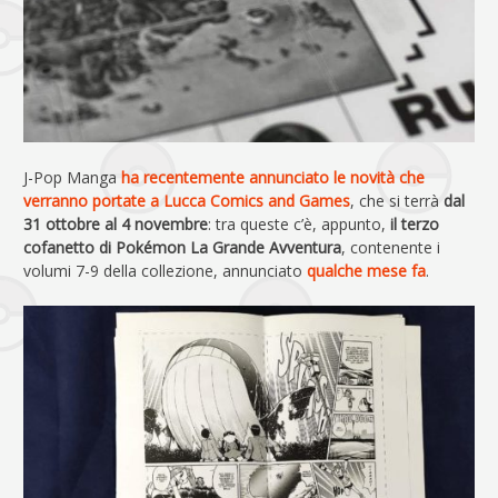
J-Pop Manga
ha recentemente annunciato le novità che
verranno portate a Lucca Comics and Games
, che si terrà
dal
31 ottobre al 4 novembre
: tra queste c’è, appunto,
il terzo
cofanetto di Pokémon La Grande Avventura
, contenente i
volumi 7-9 della collezione, annunciato
qualche mese fa
.