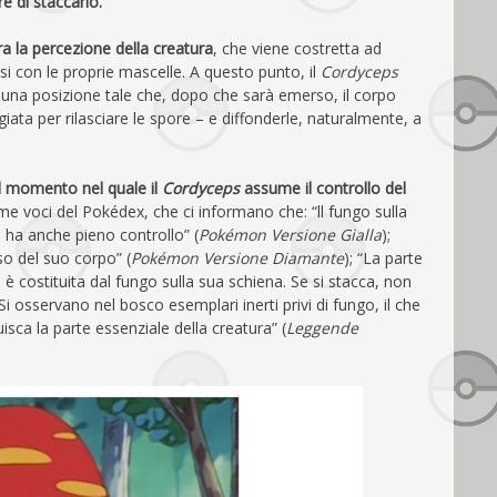
e di staccarlo.
tera la percezione della creatura
, che viene costretta ad
si con le proprie mascelle. A questo punto, il
Cordyceps
n una posizione tale che, dopo che sarà emerso, il corpo
egiata per rilasciare le spore – e diffonderle, naturalmente, a
il momento nel quale il
Cordyceps
assume il controllo del
 voci del Pokédex, che ci informano che: “ll fungo sulla
i ha anche pieno controllo” (
Pokémon Versione Gialla
);
so del suo corpo” (
Pokémon Versione Diamante
); “La parte
costituita dal fungo sulla sua schiena. Se si stacca, non
“Si osservano nel bosco esemplari inerti privi di fungo, il che
isca la parte essenziale della creatura” (
Leggende