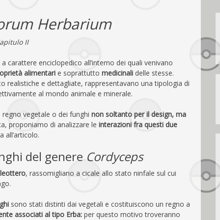
orum Herbarium
apitulo II
i a carattere enciclopedico all’interno dei quali venivano
oprietà alimentari
e soprattutto
medicinali
delle stesse.
to realistiche e dettagliate, rappresentavano una tipologia di
spettivamente al mondo animale e minerale.
 regno vegetale o dei funghi
non soltanto per il design, ma
rica, proponiamo di analizzare le
interazioni fra questi due
 all’articolo.
unghi del genere
Cordyceps
leottero
, rassomigliano a cicale allo stato ninfale sul cui
ngo.
nghi
sono stati distinti dai vegetali e costituiscono un regno a
nte associati al tipo Erba:
per questo motivo troveranno