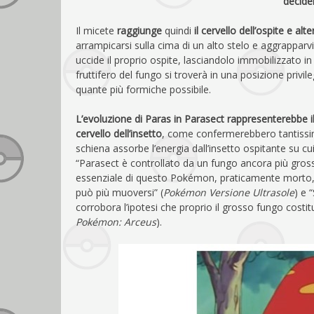
decider
Il micete
raggiunge
quindi
il cervello dell’ospite e al
arrampicarsi sulla cima di un alto stelo e aggrapparvi
uccide il proprio ospite, lasciandolo immobilizzato i
fruttifero del fungo si troverà in una posizione privil
quante più formiche possibile.
L’evoluzione di Paras in Parasect rappresenterebbe 
cervello dell’insetto
, come confermerebbero tantissime
schiena assorbe l’energia dall’insetto ospitante su cu
“Parasect è controllato da un fungo ancora più gros
essenziale di questo Pokémon, praticamente morto, è 
può più muoversi” (
Pokémon Versione Ultrasole
) e 
corrobora l’ipotesi che proprio il grosso fungo costitu
Pokémon: Arceus
).