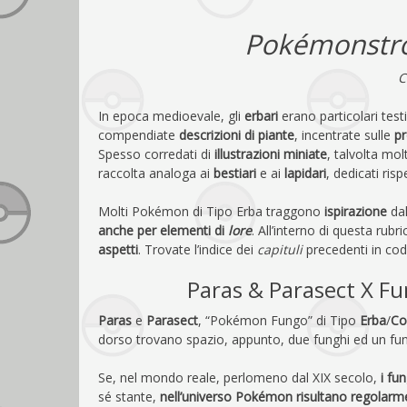
Pokémonstr
C
In epoca medioevale, gli
erbari
erano particolari test
compendiate
descrizioni di piante
, incentrate sulle
pr
Spesso corredati di
illustrazioni miniate
, talvolta mol
raccolta analoga ai
bestiari
e ai
lapidari
, dedicati ri
Molti Pokémon di Tipo Erba traggono
ispirazione
dal
anche per elementi di
lore
. All’interno di questa rub
aspetti
. Trovate l’indice dei
capituli
precedenti in coda
Paras & Parasect X F
Paras
e
Parasect
, “Pokémon Fungo” di Tipo
Erba
/
Co
dorso trovano spazio, appunto, due funghi ed un fu
Se, nel mondo reale, perlomeno dal XIX secolo,
i fu
sé stante,
nell’universo Pokémon risultano regolarme