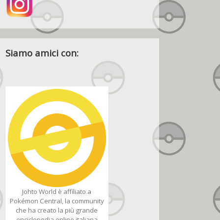
Siamo amici con:
Johto World è affiliato a
Pokémon Central, la community
che ha creato la più grande
enciclopedia online italiana