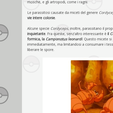
mosche, e gli artropodi, come i ragni.
Le parassitosi causate da miceti del genere
Cordyc
vie intere colonie
.
Alcune specie
Cordyceps
, inoltre, parassitano il pr
inquietante
. Fra queste, senz’altro interessante è
il
C
formica, la
Camponotus leonardi
. Questo micete si 
immediatamente, ma limitandosi a consumare i tessuti
liberare le spore.