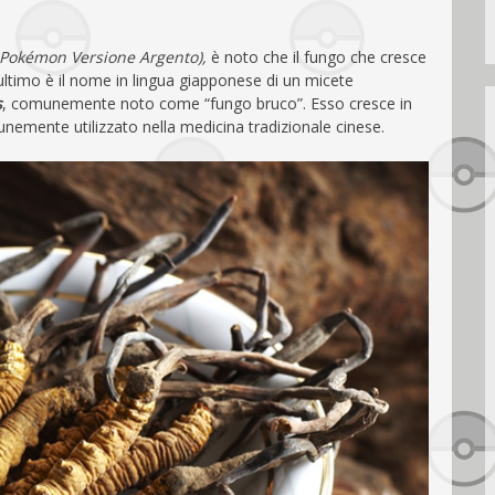
 Pokémon Versione Argento),
è noto che il fungo che cresce
’ultimo è il nome in lingua giapponese di un micete
s
, comunemente noto come “fungo bruco”. Esso cresce in
nemente utilizzato nella medicina tradizionale cinese.