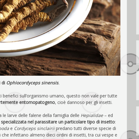
 di
Ophiocordyceps sinensis
.
i benefici sull’organismo umano, questo non vale per tutte
rtemente entomopatogeno
, cioè dannoso per gli insetti.
a le larve delle falene della famiglia delle
Hepialidae
– ed
specializzata nel parassitare un particolare tipo di insetto
:
poda
e
Cordyceps sinclairii
predano tutti diverse specie di
s
che infettano almeno dieci ordini di insetti, tra cui vespe e