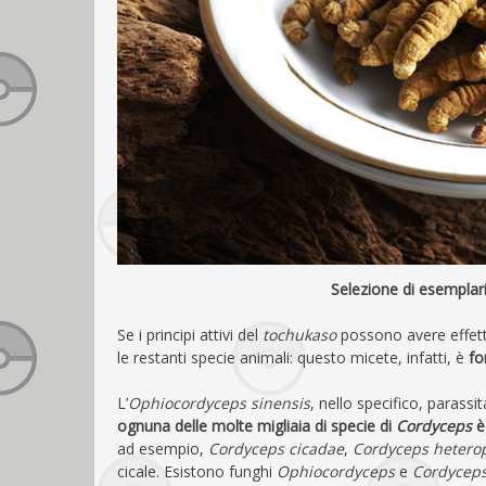
Selezione di esemplari
Se i principi attivi del
tochukaso
possono avere effett
le restanti specie animali: questo micete, infatti, è
fo
L’
Ophiocordyceps sinensis
, nello specifico, parassit
ognuna delle molte migliaia di specie di
Cordyceps
è 
ad esempio,
Cordyceps cicadae
,
Cordyceps hetero
cicale. Esistono funghi
Ophiocordyceps
e
Cordycep