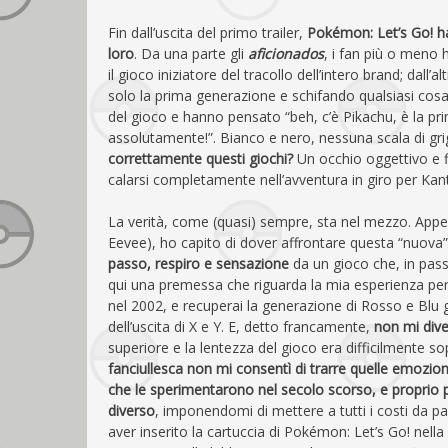
Fin dall’uscita del primo trailer,
Pokémon: Let’s Go! ha 
loro
. Da una parte gli
aficionados
, i fan più o meno 
il gioco iniziatore del tracollo dell’intero brand; dall’a
solo la prima generazione e schifando qualsiasi cosa
del gioco e hanno pensato “beh, c’è Pikachu, è la p
assolutamente!”. Bianco e nero, nessuna scala di gri
correttamente questi giochi?
Un occhio oggettivo e f
calarsi completamente nell’avventura in giro per Kan
La verità, come (quasi) sempre, sta nel mezzo. Appena
Eevee), ho capito di dover affrontare questa “nuov
passo, respiro e sensazione
da un gioco che, in pas
qui una premessa che riguarda la mia esperienza per
nel 2002, e recuperai la generazione di Rosso e Blu
dell’uscita di X e Y. E, detto francamente,
non mi diver
superiore e la lentezza del gioco era difficilmente 
fanciullesca non mi consentì di trarre quelle emozio
che le sperimentarono nel secolo scorso, e proprio p
diverso
, imponendomi di mettere a tutti i costi da pa
aver inserito la cartuccia di Pokémon: Let’s Go! nell