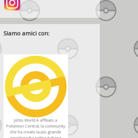
Siamo amici con:
Johto World è affiliato a
Pokémon Central, la community
che ha creato la più grande
enciclopedia online italiana