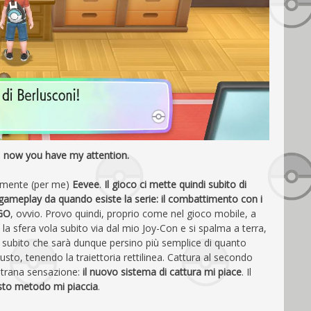
, now you have my attention.
amente (per me)
Eevee
.
Il gioco ci mette quindi subito di
ameplay da quando esiste la serie: il combattimento con i
GO
, ovvio. Provo quindi, proprio come nel gioco mobile, a
o: la sfera vola subito via dal mio Joy-Con e si spalma a terra,
subito che sarà dunque persino più semplice di quanto
usto, tenendo la traiettoria rettilinea. Cattura al secondo
 strana sensazione:
il nuovo sistema di cattura mi piace
. Il
sto metodo mi piaccia
.