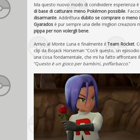
Ma questo nuovo modo di condividere esperienza è la
di base di catturare meno Pokémon possibile
. Facci
disarmante
. Addirittura
dubito se comprare o meno il
Gyarados
è pur sempre una delle migliori creazioni
pippa per non volergli bene
.
Arrivo al Monte Luna e finalmente il
Team Rocket
. 
clip da Bojack Horseman “Cos’è questo, un episodio 
una cosa fondamentale, che mi ha fatto affrontare il
“Q
uesto è un gioco per bambini, poffarbacco.
”