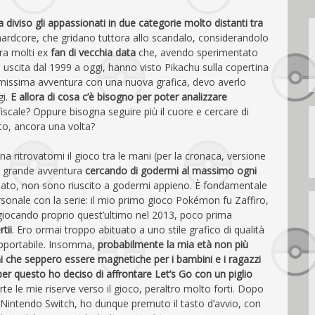
diviso gli appassionati in due categorie molto distanti tra
hardcore, che gridano tuttora allo scandalo, considerandolo
ltra molti ex
fan di vecchia data
che, avendo sperimentato
 uscita dal 1999 a oggi, hanno visto Pikachu sulla copertina
rimissima avventura con una nuova grafica, devo averlo
gi.
E allora
di cosa c’è bisogno per poter analizzare
iscale? Oppure bisogna seguire più il cuore e cercare di
to, ancora una volta?
 ritrovatomi il gioco tra le mani (per la cronaca, versione
a” grande avventura
cercando di godermi al massimo ogni
sato, non sono riuscito a godermi appieno. È fondamentale
sonale con la serie: il mio primo gioco Pokémon fu Zaffiro,
 giocando proprio quest’ultimo nel 2013, poco prima
tii
. Ero ormai troppo abituato a uno stile grafico di qualità
sopportabile. Insomma,
probabilmente la mia età non più
ni che seppero essere magnetiche per i bambini e i ragazzi
er questo ho deciso di affrontare Let’s Go con un piglio
rte le mie riserve verso il gioco, peraltro molto forti. Dopo
a Nintendo Switch, ho dunque premuto il tasto d’avvio, con