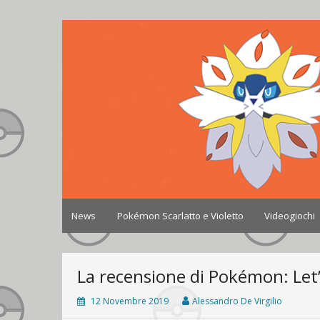
Skip
to
Johto World
Le novità più frizzanti dall'universo Pokémon e 
content
News
Pokémon Scarlatto e Violetto
Videogiochi
La recensione di Pokémon: Let’s
12 Novembre 2019
Alessandro De Virgilio