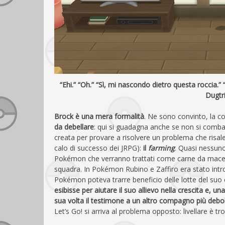
“Ehi.” “Oh.” “Sì, mi nascondo dietro questa roccia.”
Dugtr
Brock è una mera formalità
. Ne sono convinto, la co
da debellare
: qui si guadagna anche se non si comba
creata per provare a risolvere un problema che risale a
calo di successo dei JRPG):
il
farming
. Quasi nessuno
Pokémon che verranno trattati come carne da macello
squadra. In Pokémon Rubino e Zaffiro era stato intro
Pokémon poteva trarre beneficio delle lotte del suo
esibisse per aiutare il suo allievo nella crescita e, u
sua volta il testimone a un altro compagno più debo
Let’s Go! si arriva al problema opposto: livellare è tro