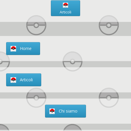
Articoli
Home
Articoli
Chi siamo