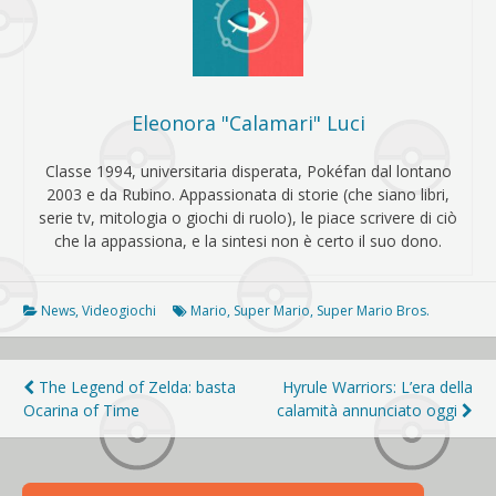
Eleonora "Calamari" Luci
Classe 1994, universitaria disperata, Pokéfan dal lontano
2003 e da Rubino. Appassionata di storie (che siano libri,
serie tv, mitologia o giochi di ruolo), le piace scrivere di ciò
che la appassiona, e la sintesi non è certo il suo dono.
News
,
Videogiochi
Mario
,
Super Mario
,
Super Mario Bros.
Navigazione
The Legend of Zelda: basta
Hyrule Warriors: L’era della
Ocarina of Time
calamità annunciato oggi
articoli