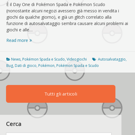
È il Day One di Pokémon Spada e Pokémon Scudo
(nonostante alcuni negozi avessero già messo in vendita i
giochi da qualche giorno), e già un glitch correlato alla
funzione di autosalvataggio sembra causare alcuni problemi ai
giochi e alle…
Un
Read more
problema
con
l’autosalvataggio
News
,
Pokémon Spada e Scudo
,
Videogiochi
Autosalvataggio
,
di
Bug
,
Dati di gioco
,
Pokémon
,
Pokémon Spada e Scudo
Spada
e
Scudo
mette
Tutti gli articoli
a
rischio
i
dati
sulla
Cerca
console