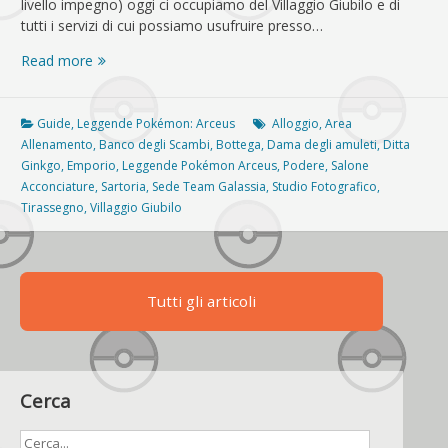
livello impegno) oggi ci occupiamo del Villaggio Giubilo e di
tutti i servizi di cui possiamo usufruire presso…
[GUIDA]
Read more
Leggende
Pokémon:
Arceus,
Guide
,
Leggende Pokémon: Arceus
Alloggio
,
Area
guida
Allenamento
,
Banco degli Scambi
,
Bottega
,
Dama degli amuleti
,
Ditta
al
Ginkgo
,
Emporio
,
Leggende Pokémon Arceus
,
Podere
,
Salone
Villaggio
Acconciature
,
Sartoria
,
Sede Team Galassia
,
Studio Fotografico
,
Giubilo
Tirassegno
,
Villaggio Giubilo
Tutti gli articoli
Cerca