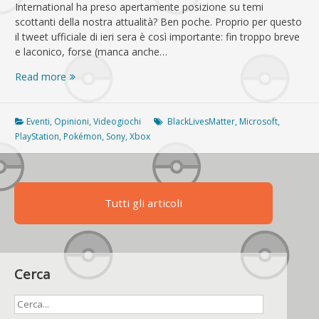
International ha preso apertamente posizione su temi
scottanti della nostra attualità? Ben poche. Proprio per questo
il tweet ufficiale di ieri sera è così importante: fin troppo breve
e laconico, forse (manca anche…
#BlackLivesMatter
Read more
anche
per
Pokémon
Eventi
,
Opinioni
,
Videogiochi
BlackLivesMatter
,
Microsoft
,
(e
PlayStation
,
Pokémon
,
Sony
,
Xbox
Sony,
Microsoft
e
tanti
Tutti gli articoli
altri)
Cerca