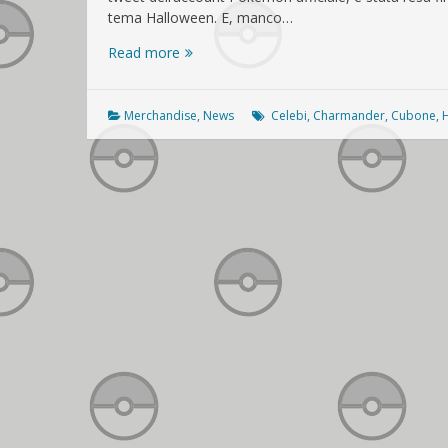
tema Halloween. E, manco…
Halloween
Read more
arriva
con
una
Merchandise
,
News
Celebi
,
Charmander
,
Cubone
,
nuova
linea
nei
Pokémon
Center