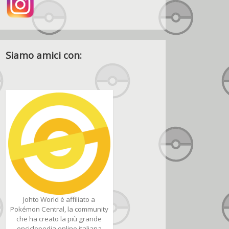
Siamo amici con:
Johto World è affiliato a
Pokémon Central, la community
che ha creato la più grande
enciclopedia online italiana