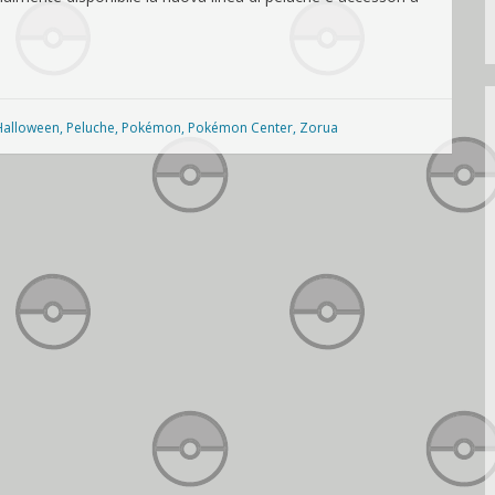
Halloween
,
Peluche
,
Pokémon
,
Pokémon Center
,
Zorua