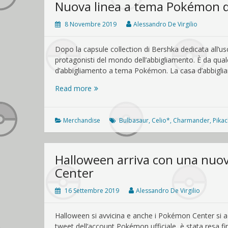
Nuova linea a tema Pokémon di
8 Novembre 2019
Alessandro De Virgilio
Dopo la capsule collection di Bershka dedicata all’usc
protagonisti del mondo dell’abbigliamento. È da qual
d’abbigliamento a tema Pokémon. La casa d’abbigl
Nuova
Read more
linea
a
tema
Merchandise
Bulbasaur
,
Celio*
,
Charmander
,
Pika
Pokémon
disponibile
da
Halloween arriva con una nuo
Celio*
Center
16 Settembre 2019
Alessandro De Virgilio
Halloween si avvicina e anche i Pokémon Center si 
tweet dell’account Pokémon ufficiale, è stata resa fi