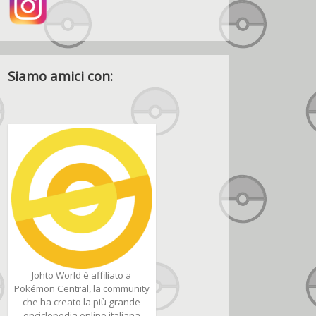
Siamo amici con:
Johto World è affiliato a
Pokémon Central, la community
che ha creato la più grande
enciclopedia online italiana