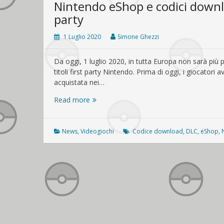
Nintendo eShop e codici downloa
party
1 Luglio 2020
Simone Ghezzi
Da oggi, 1 luglio 2020, in tutta Europa non sarà più
titoli first party Nintendo. Prima di oggi, i giocatori a
acquistata nei…
Nintendo
Read more
eShop
e
codici
News
,
Videogiochi
Codice download
,
DLC
,
eShop
,
download:
stretta
sui
titoli
first
party