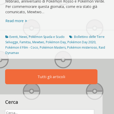
febbraio, anniversario di Pokémon Rosso e Pokémon Verde.
Per commemorare questa giornata, come era stato già
comunicato, Mewtwo…
Pokémon
Read more
Day
2020:
iniziati
Eventi
,
News
,
Pokémon Spada e Scudo
Bollettino delle Terre
i
Selvagge
,
Famitsu
,
Mewtwo
,
Pokémon Day
,
Pokémon Day 2020
,
primi
Pokémon il Film - Coco
,
Pokémon Masters
,
Pokémon misterioso
,
Raid
eventi
Dynamax
Tutti gli articoli
Cerca