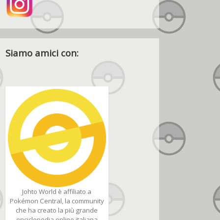
Siamo amici con:
Johto World è affiliato a
Pokémon Central, la community
che ha creato la più grande
enciclopedia online italiana