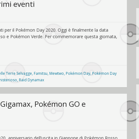
rimi eventi
ti per il Pokémon Day 2020. Oggi è finalmente la data
 Rosso e Pokémon Verde. Per commemorare questa giornata,
elle Terre Selvagge
,
Famitsu
,
Mewtwo
,
Pokémon Day
,
Pokémon Day
isterioso
,
Raid Dynamax
y Gigamax, Pokémon GO e
20, anniversario dell’uscita in Giappone di Pokémon Rosso