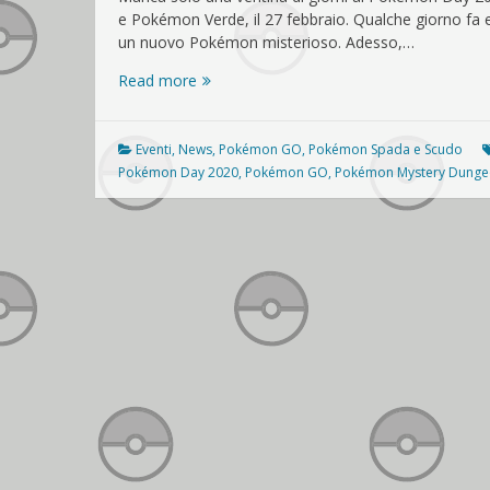
e Pokémon Verde, il 27 febbraio. Qualche giorno fa 
un nuovo Pokémon misterioso. Adesso,…
Pokémon
Read more
Day
2020:
Toxtricity
Eventi
,
News
,
Pokémon GO
,
Pokémon Spada e Scudo
Gigamax,
Pokémon Day 2020
,
Pokémon GO
,
Pokémon Mystery Dung
Pokémon
GO
e
altro