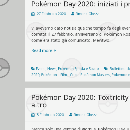
Pokémon Day 2020: iniziati i p
27 Febbraio 2020
Simone Ghezzi
Vi avevamo dato notizia qualche tempo fa degli even
corretta: il 27 febbraio, anniversario di Pokémon
come era stato già comunicato, Mewtwo…
Pokémon
Read more
Day
2020:
iniziati
Eventi
,
News
,
Pokémon Spada e Scudo
Bollettino d
i
2020
,
Pokémon il Film - Coco
,
Pokémon Masters
,
Pokémon m
primi
eventi
Pokémon Day 2020: Toxtricit
altro
5 Febbraio 2020
Simone Ghezzi
Manca solo una ventina di giorni al Pokémon Day 20