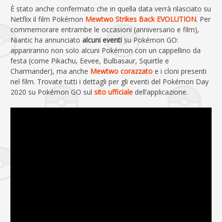
È stato anche confermato che in quella data verrà rilasciato su
Netflix il film Pokémon
Mewtwo Strikes Back EVOLUTION
. Per
commemorare entrambe le occasioni (anniversario e film),
Niantic ha annunciato
alcuni eventi
su Pokémon GO:
appariranno non solo alcuni Pokémon con un cappellino da
festa (come Pikachu, Eevee, Bulbasaur, Squirtle e
Charmander), ma anche
Mewtwo corazzato
e i cloni presenti
nel film. Trovate tutti i dettagli per gli eventi del Pokémon Day
2020 su Pokémon GO sul
sito ufficiale
dell’applicazione.