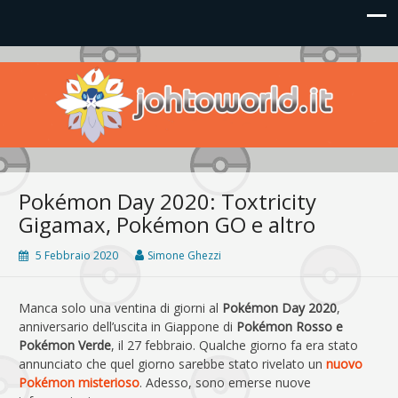
Johto World
Le novità più frizzanti dall'universo Pokémon e Nintendo
Pokémon Day 2020: Toxtricity
Gigamax, Pokémon GO e altro
5 Febbraio 2020
Simone Ghezzi
Manca solo una ventina di giorni al
Pokémon Day 2020
,
anniversario dell’uscita in Giappone di
Pokémon Rosso e
Pokémon Verde
, il 27 febbraio. Qualche giorno fa era stato
annunciato che quel giorno sarebbe stato rivelato un
nuovo
Pokémon misterioso
. Adesso, sono emerse nuove