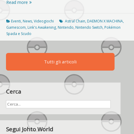
Gamescom
Read more
2019:
tutti
i
Eventi
,
News
,
Videogiochi
Astral Chain
,
DAEMON X MACHINA
,
giochi
Gamescom
,
Link's Awakening
,
Nintendo
,
Nintendo Switch
,
Pokémon
di
Spada e Scudo
Nintendo
alla
fiera
Tutti gli articoli
Cerca
Segui Johto World