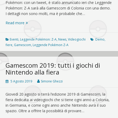
Pokémon: con un tweet, è stato annunciato ieri che Leggende
Pokémon: Z-A sarà alla Gamescom di Colonia con una demo.
I dettagli non sono molti, ma è probabile che…
Leggende
Read more
Pokémon:
Z-
A,
Eventi
,
Leggende Pokémon: Z-A
,
News
,
Videogiochi
Demo
,
una
fiere
,
Gamescom
,
Leggende Pokémon Z-A
demo
sarà
presente
Gamescom 2019: tutti i giochi di
alla
Nintendo alla fiera
Gamescom
2025
5 Agosto 2019
Simone Ghezzi
Giovedì 20 agosto si terrà l’edizione 2019 di Gamescom, la
fiera dedicata ai videogiochi che si tiene ogni anno a Colonia,
in Germania, e come ogni anno anche Nintendo avrà il suo
spazio. Oltre a offrire la possibilità di provare…