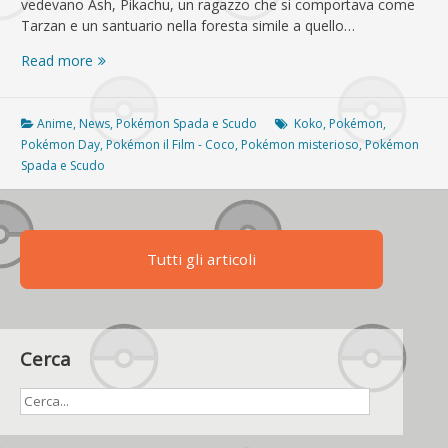
vedevano Ash, Pikachu, un ragazzo che si comportava come
Tarzan e un santuario nella foresta simile a quello…
Un
Read more
nuovo
Pokémon
misterioso
Anime
,
News
,
Pokémon Spada e Scudo
Koko
,
Pokémon
,
verrà
Pokémon Day
,
Pokémon il Film - Coco
,
Pokémon misterioso
,
Pokémon
svelato
Spada e Scudo
al
Pokémon
Day
Tutti gli articoli
Cerca