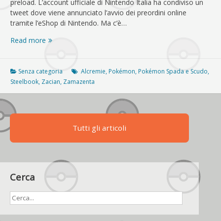
preload. L’account ufficiale di Nintendo Italia ha condiviso un
tweet dove viene annunciato l’avvio dei preordini online
tramite l’eShop di Nintendo. Ma c’è…
Pokémon
Read more
Spada
e
Pokémon
Senza categoria
Alcremie
,
Pokémon
,
Pokémon Spada e Scudo
,
Scudo
Steelbook
,
Zacian
,
Zamazenta
sono
disponibili
al
preload
Tutti gli articoli
Cerca