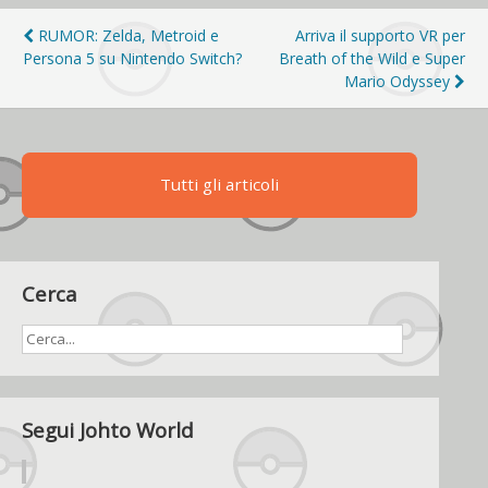
Navigazione
RUMOR: Zelda, Metroid e
Arriva il supporto VR per
Persona 5 su Nintendo Switch?
Breath of the Wild e Super
articoli
Mario Odyssey
Tutti gli articoli
Cerca
Segui Johto World