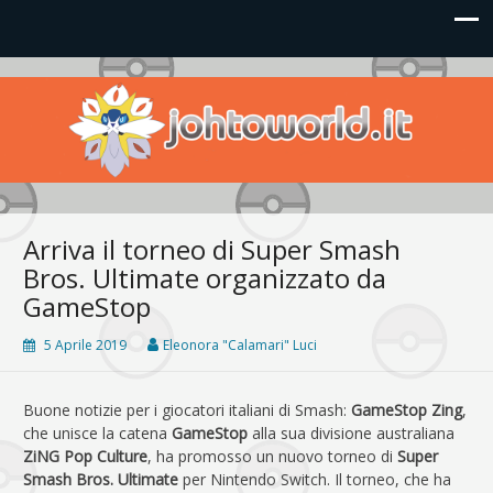
Johto World
Le novità più frizzanti dall'universo Pokémon e Nintendo
Arriva il torneo di Super Smash
Bros. Ultimate organizzato da
GameStop
5 Aprile 2019
Eleonora "Calamari" Luci
Buone notizie per i giocatori italiani di Smash:
GameStop Zing
,
che unisce la catena
GameStop
alla sua divisione australiana
ZiNG Pop Culture
, ha promosso un nuovo torneo di
Super
Smash Bros. Ultimate
per Nintendo Switch. Il torneo, che ha