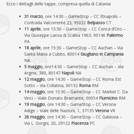
Ecco i dettagli delle tappe, compresa quella di Catania:
31 marzo
, ore 14:30 – GameStop – CC Etnapolis –
Contrada Valcorrente 23, 95032
Belpasso
CT
11 aprile
, ore 15:30 – GameStop – CC Conca d’Oro –
Via Giuseppe Lanza di Scalea 1963, 90146
Palermo
PA
18 aprile
, ore 15:30 – GameStop – CC Auchan – Via
Santa Maria a Cubito, 80014
Giugliano in Campania
NA
5 maggio
, ore14:30 – GameStop – CC Auchan – Via
Argine, 380, 80147
Napoli
NA
12 maggio
, ore 14:30 – GameStop – CC Roma Est
Sotto – Via Collatina, 00132
Roma
RM
14 maggio
, ore 15:30 – GameStop – CC Market C. Da
Vinci – Viale Donato Bramante, 00054
Fiumicino
RM
19 maggio
, ore 14:30 – GameStop – CC Verona
Adige – Viale delle Nazioni, 1, 37135
Verona
VR
26 maggio
, ore 14:30 – GameStop – CC Galassia –
Via L. Gorgni, 20, 29122
Piacenza
PC