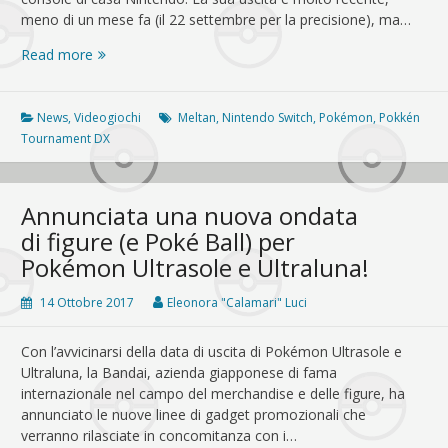
meno di un mese fa (il 22 settembre per la precisione), ma…
È
Read more
disponibile
il
primo
News
,
Videogiochi
Meltan
,
Nintendo Switch
,
Pokémon
,
Pokkén
aggiornamento
Tournament DX
di
Pokkén
Tournament
Annunciata una nuova ondata
DX
di figure (e Poké Ball) per
Pokémon Ultrasole e Ultraluna!
14 Ottobre 2017
Eleonora "Calamari" Luci
Con l’avvicinarsi della data di uscita di Pokémon Ultrasole e
Ultraluna, la Bandai, azienda giapponese di fama
internazionale nel campo del merchandise e delle figure, ha
annunciato le nuove linee di gadget promozionali che
verranno rilasciate in concomitanza con i…