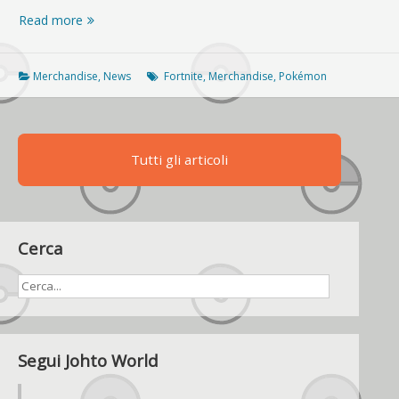
Annunciata
Read more
una
nuova
ondata
Merchandise
,
News
Fortnite
,
Merchandise
,
Pokémon
di
figure
(e
Poké
Tutti gli articoli
Ball)
per
Pokémon
Ultrasole
e
Cerca
Ultraluna!
Segui Johto World