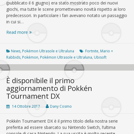
(pubblicato il 6 giugno) era stato mostrato poco dei nuovi
giochi, ma tutte le scene promettevano novità rispetto ai loro
predecessori. In particolare i fan avevano notato un passaggio
in cui si…
Confermato
Read more
il
Cristallo
Z
News
,
Pokémon Ultrasole e Ultraluna
Fortnite
,
Mario +
di
Rabbids
,
Pokémon
,
Pokémon Ultrasole e Ultraluna
,
Ubisoft
Mimikyu
in
Pokémon
È disponibile il primo
Ultrasole
aggiornamento di Pokkén
e
Tournament DX
Ultraluna!
14 Ottobre 2017
Dany Cosmo
Pokkén Tournament DX è il primo titolo della nostra serie
preferita ad essere sbarcato su Nintendo Switch, l’ultima
console di casa Nintendo. La sua uscita è molto recente,