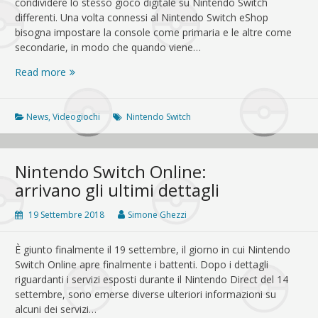
condividere lo stesso gioco digitale su Nintendo Switch
il
differenti. Una volta connessi al Nintendo Switch eShop
GO
bisogna impostare la console come primaria e le altre come
Park
secondarie, in modo che quando viene…
Disponibile
Read more
la
condivisione
di
News
,
Videogiochi
Nintendo Switch
giochi
digitali
su
Nintendo Switch Online:
Nintendo
arrivano gli ultimi dettagli
Switch
19 Settembre 2018
Simone Ghezzi
È giunto finalmente il 19 settembre, il giorno in cui Nintendo
Switch Online apre finalmente i battenti. Dopo i dettagli
riguardanti i servizi esposti durante il Nintendo Direct del 14
settembre, sono emerse diverse ulteriori informazioni su
alcuni dei servizi…