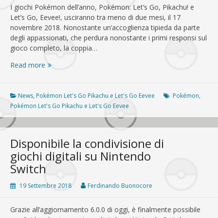
I giochi Pokémon dell’anno, Pokémon: Let’s Go, Pikachu! e
Let’s Go, Eevee!, usciranno tra meno di due mesi, il 17
novembre 2018. Nonostante un’accoglienza tipieda da parte
degli appassionati, che perdura nonostante i primi responsi sul
gioco completo, la coppia…
Pokémon:
Read more
Let’s
Go,
Pikachu!
News
,
Pokémon Let's Go Pikachu e Let's Go Eevee
Pokémon
,
e
Pokémon Let's Go Pikachu e Let's Go Eevee
Let’s
Go,
Eevee!,
Disponibile la condivisione di
ecco
giochi digitali su Nintendo
il
Switch
trailer
con
19 Settembre 2018
Ferdinando Buonocore
gli
uccelli
leggendari
Grazie all’aggiornamento 6.0.0 di oggi, è finalmente possibile
e