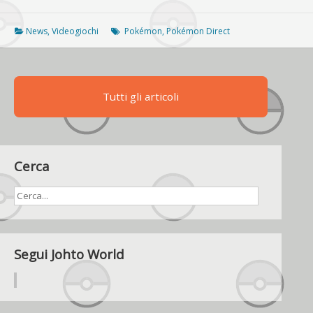
domani
alle
15
News
,
Videogiochi
Pokémon
,
Pokémon Direct
ci
sarà
un
nuovo
Tutti gli articoli
Pokémon
Direct
Cerca
Segui Johto World