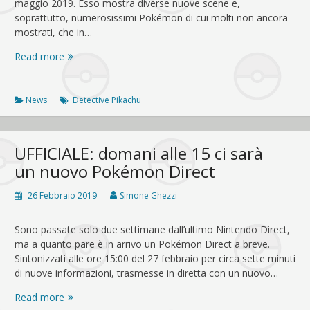
maggio 2019. Esso mostra diverse nuove scene e,
soprattutto, numerosissimi Pokémon di cui molti non ancora
mostrati, che in…
Detective
Read more
Pikachu
ha
un
News
Detective Pikachu
nuovo
trailer
UFFICIALE: domani alle 15 ci sarà
un nuovo Pokémon Direct
26 Febbraio 2019
Simone Ghezzi
Sono passate solo due settimane dall’ultimo Nintendo Direct,
ma a quanto pare è in arrivo un Pokémon Direct a breve.
Sintonizzati alle ore 15:00 del 27 febbraio per circa sette minuti
di nuove informazioni, trasmesse in diretta con un nuovo…
UFFICIALE:
Read more