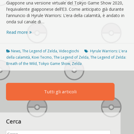
Giappone una versione virtuale del Tokyo Game Show 2020,
l’equivalente giapponese dell’E3. Come anticipato già durante
l’annuncio di Hyrule Warriors: L’era della calamità, è andato in
onda sul canale di…
Hyrule
Read more
Warriors:
L’era
della
News
,
The Legend of Zelda
,
Videogiochi
Hyrule Warriors: L'era
calamità,
della calamità
,
Koei Tecmo
,
The Legend of Zelda
,
The Legend of Zelda:
tutte
Breath of the Wild
,
Tokyo Game Show
,
Zelda
le
news
dal
Tokyo
Tutti gli articoli
Game
Show
Cerca