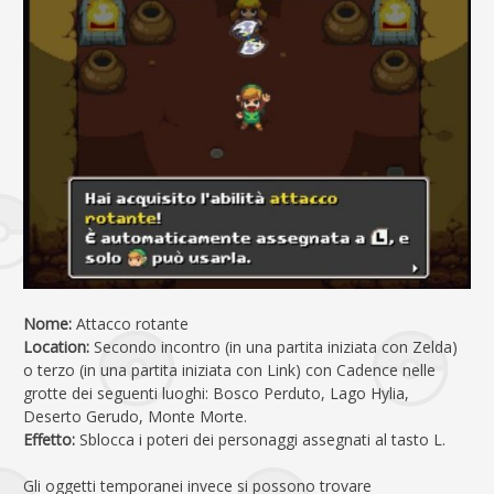
Nome:
Attacco rotante
Location:
Secondo incontro (in una partita iniziata con Zelda)
o terzo (in una partita iniziata con Link) con Cadence nelle
grotte dei seguenti luoghi: Bosco Perduto, Lago Hylia,
Deserto Gerudo, Monte Morte.
Effetto:
Sblocca i poteri dei personaggi assegnati al tasto L.
Gli oggetti temporanei invece si possono trovare