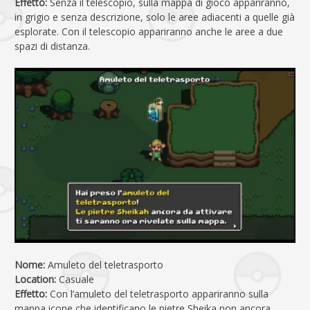
Effetto:
Senza il telescopio, sulla mappa di gioco appariranno,
in grigio e senza descrizione, solo le aree adiacenti a quelle già
esplorate. Con il telescopio appariranno anche le aree a due
spazi di distanza.
Nome:
Amuleto del teletrasporto
Location:
Casuale
Effetto:
Con l’amuleto del teletrasporto appariranno sulla
mappa icone che identificano le pietre Sheika non ancora