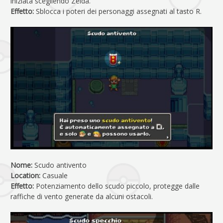
iniziata scegliendo Zelda.
Effetto:
Sblocca i poteri dei personaggi assegnati al tasto R.
Nome:
Scudo antivento
Location:
Casuale
Effetto:
Potenziamento dello scudo piccolo, protegge dalle
raffiche di vento generate da alcuni ostacoli.