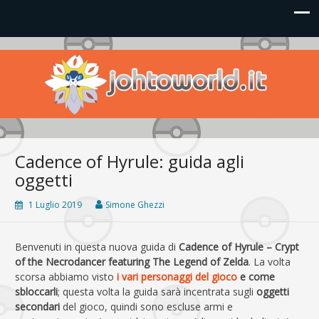
Johto World
Le novità più frizzanti dall'universo Pokémon e Nintendo
Cadence of Hyrule: guida agli
oggetti
1 Luglio 2019
Simone Ghezzi
Benvenuti in questa nuova guida di
Cadence of Hyrule – Crypt
of the Necrodancer featuring The Legend of Zelda
. La volta
scorsa abbiamo visto
i vari personaggi del gioco
e come
sbloccarli
; questa volta la guida sarà incentrata sugli
oggetti
secondari
del gioco, quindi sono escluse armi e