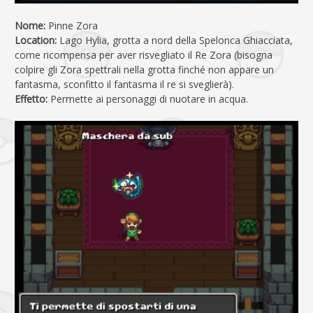
Nome:
Pinne Zora
Location:
Lago Hylia, grotta a nord della Spelonca Ghiacciata,
come ricompensa per aver risvegliato il Re Zora (bisogna
colpire gli Zora spettrali nella grotta finché non appare un
fantasma, sconfitto il fantasma il re si sveglierà).
Effetto:
Permette ai personaggi di nuotare in acqua.