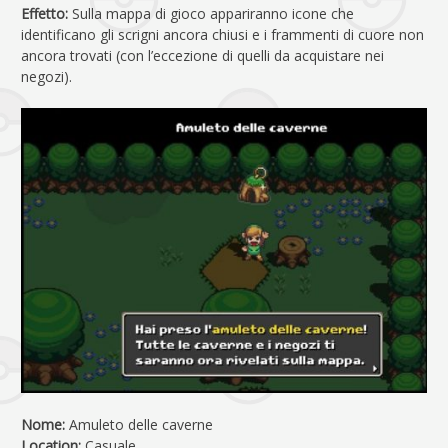
Effetto:
Sulla mappa di gioco appariranno icone che
identificano gli scrigni ancora chiusi e i frammenti di cuore non
ancora trovati (con l’eccezione di quelli da acquistare nei
negozi).
Nome:
Amuleto delle caverne
Location:
Casuale