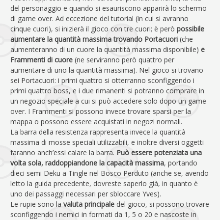
del personaggio e quando si esauriscono apparirà lo schermo
di game over. Ad eccezione del tutorial (in cui si avranno
cinque cuori), si inizierà il gioco con tre cuori; è però
possibile
aumentare la quantità massima trovando Portacuori
(che
aumenteranno di un cuore la quantità massima disponibile)
e
Frammenti di cuore
(ne serviranno però quattro per
aumentare di uno la quantità massima). Nel gioco si trovano
sei Portacuori: i primi quattro si otterranno sconfiggendo i
primi quattro boss, e i due rimanenti si potranno comprare in
un negozio speciale a cui si può accedere solo dopo un game
over. I Frammenti si possono invece trovare sparsi per la
mappa o possono essere acquistati in negozi normali.
La barra della resistenza rappresenta invece la quantità
massima di mosse speciali utilizzabili, e inoltre diversi oggetti
faranno anch’essi calare la barra.
Può essere potenziata una
volta sola, raddoppiandone la capacità massima
, portando
dieci semi Deku a Tingle nel Bosco Perduto (anche se, avendo
letto la guida precedente, dovreste saperlo già, in quanto è
uno dei passaggi necessari per sbloccare Yves).
Le rupie sono la
valuta principale
del gioco, si possono trovare
sconfiggendo i nemici in formati da 1, 5 o 20 e nascoste in