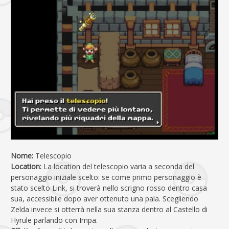
Nome:
Telescopio
Location:
La location del telescopio varia a seconda del
personaggio iniziale scelto: se come primo personaggio è
stato scelto Link, si troverà nello scrigno rosso dentro casa
sua, accessibile dopo aver ottenuto una pala. Scegliendo
Zelda invece si otterrà nella sua stanza dentro al Castello di
Hyrule parlando con Impa.