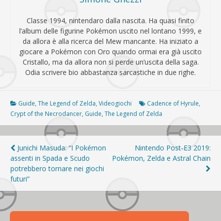
Classe 1994, nintendaro dalla nascita. Ha quasi finito
l’album delle figurine Pokémon uscito nel lontano 1999, e
da allora è alla ricerca del Mew mancante. Ha iniziato a
giocare a Pokémon con Oro quando ormai era già uscito
Cristallo, ma da allora non si perde un’uscita della saga.
Odia scrivere bio abbastanza sarcastiche in due righe.
Guide
,
The Legend of Zelda
,
Videogiochi
Cadence of Hyrule
,
Crypt of the Necrodancer
,
Guide
,
The Legend of Zelda
Navigazione
Junichi Masuda: “I Pokémon
Nintendo Post-E3 2019:
assenti in Spada e Scudo
Pokémon, Zelda e Astral Chain
articoli
potrebbero tornare nei giochi
futuri”