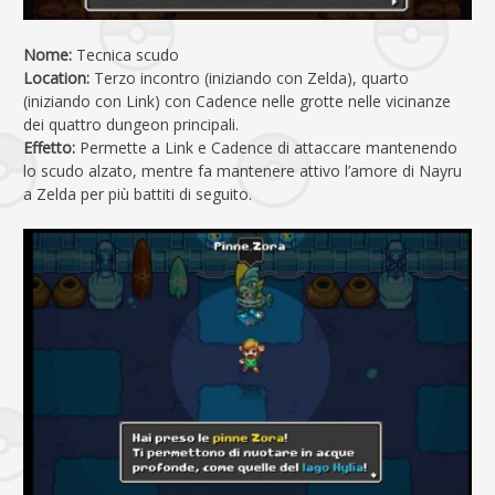
Nome:
Tecnica scudo
Location:
Terzo incontro (iniziando con Zelda), quarto
(iniziando con Link) con Cadence nelle grotte nelle vicinanze
dei quattro dungeon principali.
Effetto:
Permette a Link e Cadence di attaccare mantenendo
lo scudo alzato, mentre fa mantenere attivo l’amore di Nayru
a Zelda per più battiti di seguito.