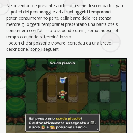
Nell’inventario è presente anche una serie di scomparti legati
ai
poteri dei personaggi e ad alcuni oggetti temporanei
. I
poteri consumeranno parte della barra della resistenza,
mentre gli oggetti temporanei presentano una barra che si
consumerà con l’utilizzo o subendo danni, rompendosi col
tempo o quando si terminà la vita.
I poteri che si possono trovare, corredati da una breve
descrizione, sono i seguenti: