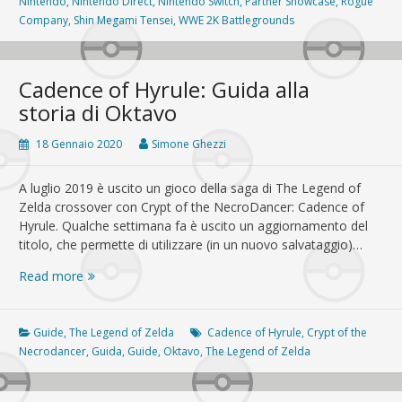
e
Nintendo
,
Nintendo Direct
,
Nintendo Switch
,
Partner Showcase
,
Rogue
V
Company
,
Shin Megami Tensei
,
WWE 2K Battlegrounds
in
arrivo
su
Cadence of Hyrule: Guida alla
Nintendo
storia di Oktavo
Switch
18 Gennaio 2020
Simone Ghezzi
A luglio 2019 è uscito un gioco della saga di The Legend of
Zelda crossover con Crypt of the NecroDancer: Cadence of
Hyrule. Qualche settimana fa è uscito un aggiornamento del
titolo, che permette di utilizzare (in un nuovo salvataggio)…
Cadence
Read more
of
Hyrule:
Guida
Guide
,
The Legend of Zelda
Cadence of Hyrule
,
Crypt of the
alla
Necrodancer
,
Guida
,
Guide
,
Oktavo
,
The Legend of Zelda
storia
di