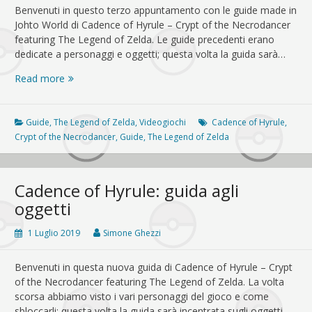
Benvenuti in questo terzo appuntamento con le guide made in
Johto World di Cadence of Hyrule – Crypt of the Necrodancer
featuring The Legend of Zelda. Le guide precedenti erano
dedicate a personaggi e oggetti; questa volta la guida sarà…
Cadence
Read more
of
Hyrule:
guida
Guide
,
The Legend of Zelda
,
Videogiochi
Cadence of Hyrule
,
alle
Crypt of the Necrodancer
,
Guide
,
The Legend of Zelda
armi
Cadence of Hyrule: guida agli
oggetti
1 Luglio 2019
Simone Ghezzi
Benvenuti in questa nuova guida di Cadence of Hyrule – Crypt
of the Necrodancer featuring The Legend of Zelda. La volta
scorsa abbiamo visto i vari personaggi del gioco e come
sbloccarli; questa volta la guida sarà incentrata sugli oggetti…