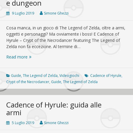
e dungeon
9 Luglio 2019
Simone Ghezzi
Cosa manca, in un gioco di The Legend of Zelda, oltre a armi,
oggetti e personaggi? Ma ovviamente i boss! E Cadence of
Hyrule – Crypt of the Necrodancer featuring The Legend of
Zelda non fa eccezione. Al termine di…
Cadence
Read more
of
Hyrule:
guida
Guide
,
The Legend of Zelda
,
Videogiochi
Cadence of Hyrule
,
a
Crypt of the Necrodancer
,
Guide
,
The Legend of Zelda
boss
e
dungeon
Cadence of Hyrule: guida alle
armi
5 Luglio 2019
Simone Ghezzi