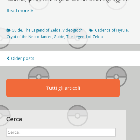
Cadence
Read more
of
Hyrule:
guida
Guide
,
The Legend of Zelda
,
Videogiochi
Cadence of Hyrule
,
agli
Crypt of the Necrodancer
,
Guide
,
The Legend of Zelda
oggetti
Navigazione
Older posts
articoli
Tutti gli articoli
Cerca