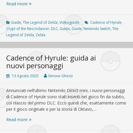
Cadence
Read more
of
Hyrule:
guida
Guide
,
The Legend of Zelda
,
Videogiochi
Cadence of Hyrule
,
alle
Crypt of the Necrodancer
,
DLC
,
Guida
,
Guide
,
Nintendo Switch
,
The
modalità
Legend of Zelda
,
Zelda
di
gioco
Cadence of Hyrule: guida ai
nuovi personaggi
13 Agosto 2020
Simone Ghezzi
Annunciati nell’ultimo Nintendo Direct mini, i nuovi personaggi
di Cadence of Hyrule sono stati inseriti nel gioco fin da subito,
col rilascio del primo DLC. Ecco quindi che, esattamente come
per il gioco originale e per la storia di Oktavo,…
Cadence
Read more
of
Hyrule: