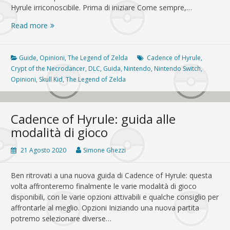
Hyrule irriconoscibile. Prima di iniziare Come sempre,…
La
Read more
sinfonia
della
maschera:
Guide
,
Opinioni
,
The Legend of Zelda
Cadence of Hyrule
,
guida
Crypt of the Necrodancer
,
DLC
,
Guida
,
Nintendo
,
Nintendo Switch
,
al
Opinioni
,
Skull Kid
,
The Legend of Zelda
terzo
DLC
di
Cadence of Hyrule: guida alle
Cadence
modalità di gioco
of
Hyrule
21 Agosto 2020
Simone Ghezzi
Ben ritrovati a una nuova guida di Cadence of Hyrule: questa
volta affronteremo finalmente le varie modalità di gioco
disponibili, con le varie opzioni attivabili e qualche consiglio per
affrontarle al meglio. Opzioni Iniziando una nuova partita
potremo selezionare diverse…