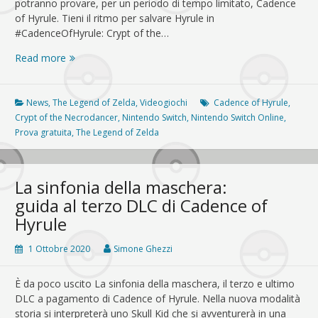
potranno provare, per un periodo di tempo limitato, Cadence
of Hyrule. Tieni il ritmo per salvare Hyrule in
#CadenceOfHyrule: Crypt of the…
Cadence
Read more
of
Hyrule
è
News
,
The Legend of Zelda
,
Videogiochi
Cadence of Hyrule
,
in
Crypt of the Necrodancer
,
Nintendo Switch
,
Nintendo Switch Online
,
prova
Prova gratuita
,
The Legend of Zelda
gratuita
da
oggi
La sinfonia della maschera:
guida al terzo DLC di Cadence of
Hyrule
1 Ottobre 2020
Simone Ghezzi
È da poco uscito La sinfonia della maschera, il terzo e ultimo
DLC a pagamento di Cadence of Hyrule. Nella nuova modalità
storia si interpreterà uno Skull Kid che si avventurerà in una