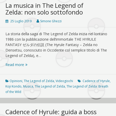
Oktavo
La musica in The Legend of
Zelda: non solo sottofondo
25 Luglio 2019
Simone Ghezzi
La storia della saga di The Legend of Zelda inizia nel lontano
1986 con la pubblicazione dell’immortale THE HYRULE
FANTASY ゼルダの伝説 (The Hyrule Fantasy – Zelda no
Densetsu, conosciuto in Occidente col semplice titolo di The
Legend of Zelda), e…
La
Read more
musica
in
The
Opinioni
,
The Legend of Zelda
,
Videogiochi
Cadence of Hyrule
,
Legend
Koji Kondo
,
Musica
,
The Legend of Zelda
,
The Legend of Zelda: Breath
of
of the Wild
Zelda:
non
solo
Cadence of Hyrule: guida a boss
sottofondo