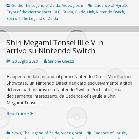
guida
Guide
,
The Legend of Zelda
,
Videogiochi
Cadence of Hyrule
,
ai
Crypt of the Necrodancer
,
DLC
,
Guida
,
Guide
,
Link
,
Nintendo Switch
,
nuovi
Spin off
,
The Legend of Zelda
personaggi
Shin Megami Tensei III e V in
arrivo su Nintendo Switch
20 Luglio 2020
Simone Ghezzi
È appena andato in onda il primo Nintendo Direct Mini Partner
Showcase, un Nintendo Direct dedicato esclusivamente a titoli
di terze parti in arrivo su Nintendo Switch. Pochi titoli, ma
decisamente interessanti, da Cadence of Hyrule a Shin
Megami Tensei….
Shin
Read more
Megami
Tensei
III
News
,
The Legend of Zelda
,
Videogiochi
Cadence of Hyrule
,