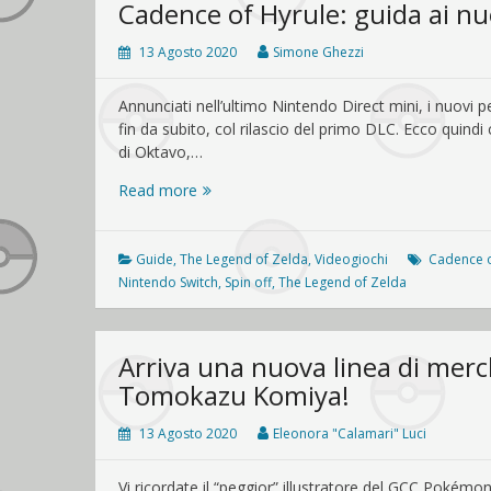
Cadence of Hyrule: guida ai n
13 Agosto 2020
Simone Ghezzi
Annunciati nell’ultimo Nintendo Direct mini, i nuovi p
fin da subito, col rilascio del primo DLC. Ecco quindi
di Oktavo,…
Cadence
Read more
of
Hyrule:
guida
Guide
,
The Legend of Zelda
,
Videogiochi
Cadence o
ai
Nintendo Switch
,
Spin off
,
The Legend of Zelda
nuovi
personaggi
Arriva una nuova linea di mer
Tomokazu Komiya!
13 Agosto 2020
Eleonora "Calamari" Luci
Vi ricordate il “peggior” illustratore del GCC P