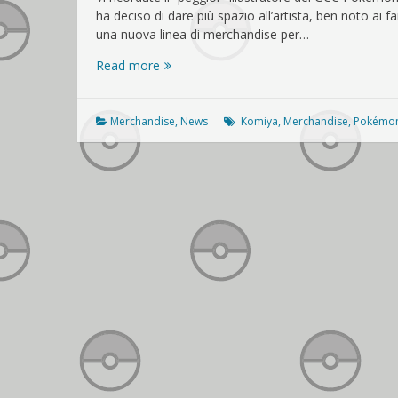
ha deciso di dare più spazio all’artista, ben noto ai 
una nuova linea di merchandise per…
Arriva
Read more
una
nuova
linea
Merchandise
,
News
Komiya
,
Merchandise
,
Pokémo
di
merchandise
firmata…
Tomokazu
Komiya!