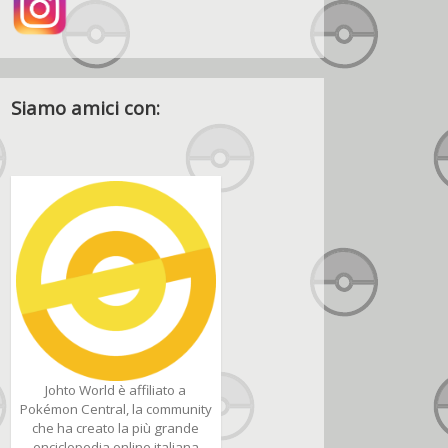
Siamo amici con:
Johto World è affiliato a
Pokémon Central, la community
che ha creato la più grande
enciclopedia online italiana