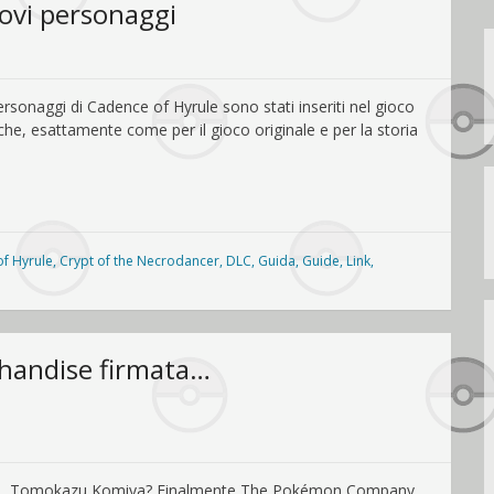
uovi personaggi
ersonaggi di Cadence of Hyrule sono stati inseriti nel gioco
 che, esattamente come per il gioco originale e per la storia
f Hyrule
,
Crypt of the Necrodancer
,
DLC
,
Guida
,
Guide
,
Link
,
chandise firmata…
okémon, Tomokazu Komiya? Finalmente The Pokémon Company