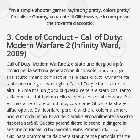
“im a simple shooter gamer; raytracing pretty, colors pretty”.
Così disse Goomy, un utente di Glitchwave, e io non posso
che trovarmi d’accordo.
3. Code of Conduct – Call of Duty:
Modern Warfare 2 (Infinity Ward,
2009)
Call of Duty: Modern Warfare 2 è stato uno dei giochi più
iconici per la settima generazione di console
, portando gli
sparatutto “meno competitivi” nelle case di tutti. Ovviamente
tante persone giocavano già a Call of Duty e tante altre ad
altri FPS ma mai un gioco di questo genere è stato così tanto
sulla bocca di tutti prima dello scoppio dei social network. Rust
è rimasta nel cuore di tutti noi, così come Ghost e la strage
all’aeroporto. Da ricordare, però, è anche la colonna sonora:
non vi ricorda un po’ Pirati dei Caraibi? Probabilmente la vostra
risposta sarà sì. Questo perché dietro le scene, a dirigere la
sezione musicale, ci ha lavorato Hans Zimmer.
Classica
sviolinata drammatica da opera statunitense particolarmente