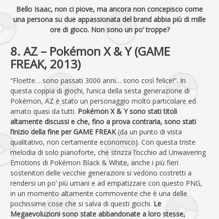
Bello Isaac, non ci piove, ma ancora non concepisco come
una persona su due appassionata del brand abbia più di mille
ore di gioco. Non sono un po’ troppe?
8. AZ – Pokémon X & Y (GAME
FREAK, 2013)
“Floette… sono passati 3000 anni… sono così felice!”. In
questa coppia di giochi, l’unica della sesta generazione di
Pokémon, AZ è stato un personaggio molto particolare ed
amato quasi da tutti.
Pokémon X & Y sono stati titoli
altamente discussi e che, fino a prova contraria, sono stati
l’inizio della fine per GAME FREAK
(da un punto di vista
qualitativo, non certamente economico). Con questa triste
melodia di solo pianoforte, che strizza l’occhio ad Unwavering
Emotions di Pokémon Black & White, anche i più fieri
sostenitori delle vecchie generazioni si vedono costretti a
rendersi un po’ più umani e ad empatizzare con questo PNG,
in un momento altamente commovente che è una delle
pochissime cose che si salva di questi giochi.
Le
Megaevoluzioni sono state abbandonate a loro stesse,