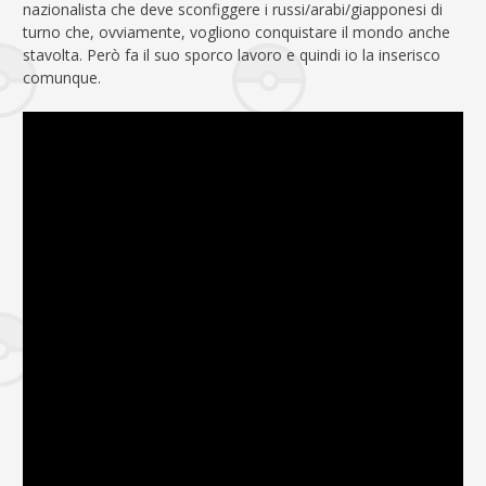
nazionalista che deve sconfiggere i russi/arabi/giapponesi di
turno che, ovviamente, vogliono conquistare il mondo anche
stavolta. Però fa il suo sporco lavoro e quindi io la inserisco
comunque.