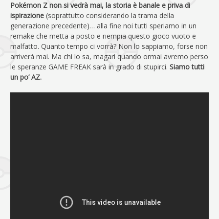
Pokémon Z non si vedrà mai, la storia è banale e priva di
ispirazione
(soprattutto considerando la trama della
generazione precedente)… alla fine noi tutti speriamo in un
remake che metta a posto e riempia questo gioco vuoto e
malfatto. Quanto tempo ci vorrà? Non lo sappiamo, forse non
arriverà mai. Ma chi lo sa, magari quando ormai avremo perso
le speranze GAME FREAK sarà in grado di stupirci.
Siamo tutti
un po’ AZ.