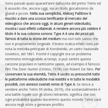
Sono passati quasi quarant’anni dall’uscita del primo Tetris ed
è assurdo che, ancora oggi, sia un titolo giocatissimo da
grandi e piccini.
Nella sua semplicità, Aleksej Pažitnov è
riuscito a dare una scossa terrificante al mercato del
videogioco che ancora oggi, in alcuni generi videoludici,
mostra i suoi effetti collaterali. A rendere ancora più celebre il
titolo è la sua colonna sonora: Type A è una dei pezzi più
famosi di tutta la storia del medium
ma non tutti sanno che
non è propriamente originale. Il brano ricalca infatti nota per
nota la melodia principale di Korobeiniki, un canto nazionale
sovietico, del 1861. Poiché il copyright era un problema
nemmeno immaginabile ai tempi, si può sentire questa
canzone popolare in tantissime opere, ad esempio il famoso
film The Deer Hunter (Cimino, 1978) con Robert De Niro.
Per
conservare la sua eternità, Tetris è uscito su pressoché tutte
le piattaforme videoludiche mai esistite e in tutte le modalità
possibili, con annessi svariati remix di Type A.
Se riesce a
vendere anche Tetris 99 (Arika, 2019), che sostanzialmente è
una battle royale con gli storici tetramini, significa che con
ogni probabilità quando lasceremo questo mondo Tetris sarà
ancora negli store a generare profitto.