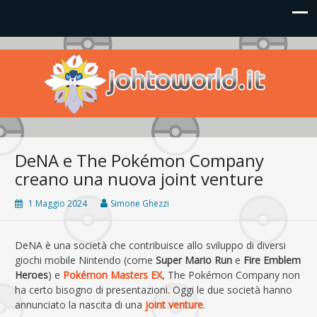
Johto World
Le novità più frizzanti dall'universo Pokémon e Nintendo
DeNA e The Pokémon Company
creano una nuova joint venture
1 Maggio 2024
Simone Ghezzi
DeNA è una società che contribuisce allo sviluppo di diversi
giochi mobile Nintendo (come
Super Mario Run
e
Fire Emblem
Heroes
) e
Pokémon Masters EX
, The Pokémon Company non
ha certo bisogno di presentazioni. Oggi le due società hanno
annunciato la nascita di una
joint venture
.