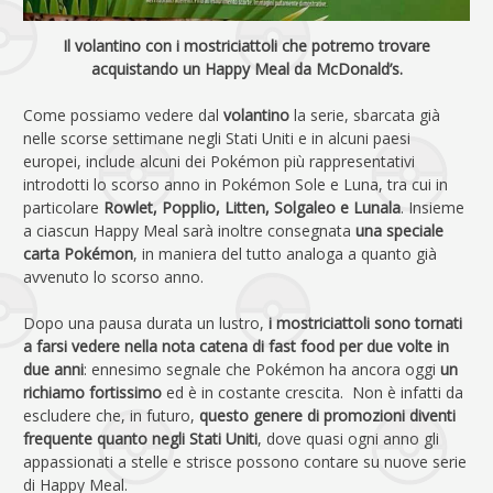
Il volantino con i mostriciattoli che potremo trovare
acquistando un Happy Meal da McDonald’s.
Come possiamo vedere dal
volantino
la serie, sbarcata già
nelle scorse settimane negli Stati Uniti e in alcuni paesi
europei, include alcuni dei Pokémon più rappresentativi
introdotti lo scorso anno in Pokémon Sole e Luna, tra cui in
particolare
Rowlet, Popplio, Litten, Solgaleo e Lunala
. Insieme
a ciascun Happy Meal sarà inoltre consegnata
una speciale
carta Pokémon
, in maniera del tutto analoga a quanto già
avvenuto lo scorso anno.
Dopo una pausa durata un lustro,
i mostriciattoli sono tornati
a farsi vedere nella nota catena di fast food per due volte in
due anni
: ennesimo segnale che Pokémon ha ancora oggi
un
richiamo fortissimo
ed è in costante crescita. Non è infatti da
escludere che, in futuro,
questo genere di promozioni diventi
frequente quanto negli Stati Uniti
, dove quasi ogni anno gli
appassionati a stelle e strisce possono contare su nuove serie
di Happy Meal.