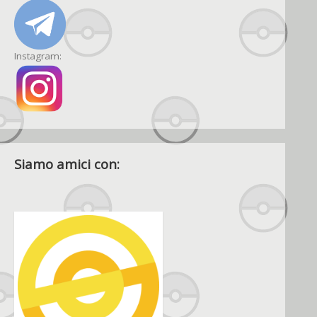
Instagram:
Siamo amici con: