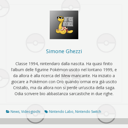
Simone Ghezzi
Classe 1994, nintendaro dalla nascita. Ha quasi finito
l’album delle figurine Pokémon uscito nel lontano 1999, e
da allora è alla ricerca del Mew mancante. Ha iniziato a
giocare a Pokémon con Oro quando ormai era già uscito
Cristallo, ma da allora non si perde un’uscita della saga.
Odia scrivere bio abbastanza sarcastiche in due righe.
News
,
Videogiochi
Nintendo Labo
,
Nintendo Switch