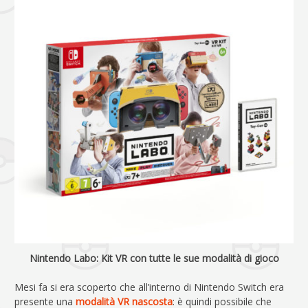
Nintendo Labo: Kit VR con tutte le sue modalità di gioco
Mesi fa si era scoperto che all’interno di Nintendo Switch era
presente una
modalità VR nascosta
: è quindi possibile che