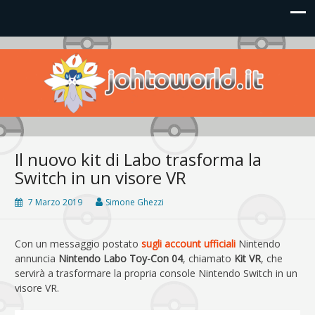
Johto World
Le novità più frizzanti dall'universo Pokémon e Nintendo
Il nuovo kit di Labo trasforma la
Switch in un visore VR
7 Marzo 2019
Simone Ghezzi
Con un messaggio postato
sugli account ufficiali
Nintendo
annuncia
Nintendo Labo Toy-Con 04
, chiamato
Kit VR
, che
servirà a trasformare la propria console Nintendo Switch in un
visore VR.