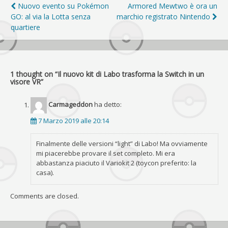
Navigazione
Nuovo evento su Pokémon
Armored Mewtwo è ora un
GO: al via la Lotta senza
marchio registrato Nintendo
articoli
quartiere
1 thought on “
Il nuovo kit di Labo trasforma la Switch in un
visore VR
”
Carmageddon
ha detto:
7 Marzo 2019 alle 20:14
Finalmente delle versioni “light” di Labo! Ma ovviamente
mi piacerebbe provare il set completo. Mi era
abbastanza piaciuto il Variokit 2 (toycon preferito: la
casa).
Comments are closed.