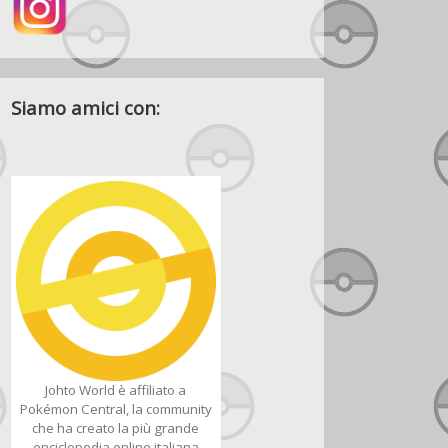
Siamo amici con:
Johto World è affiliato a
Pokémon Central, la community
che ha creato la più grande
enciclopedia online italiana