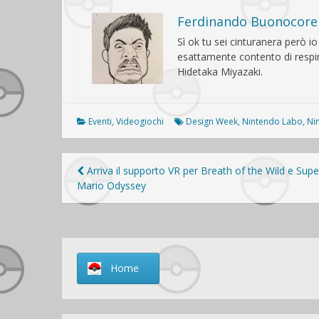
Ferdinando Buonocore
Sì ok tu sei cinturanera però i
esattamente contento di respir
Hidetaka Miyazaki.
Eventi
,
Videogiochi
Design Week
,
Nintendo Labo
,
Ni
Navigazione
Arriva il supporto VR per Breath of the Wild e Supe
Mario Odyssey
articoli
Home